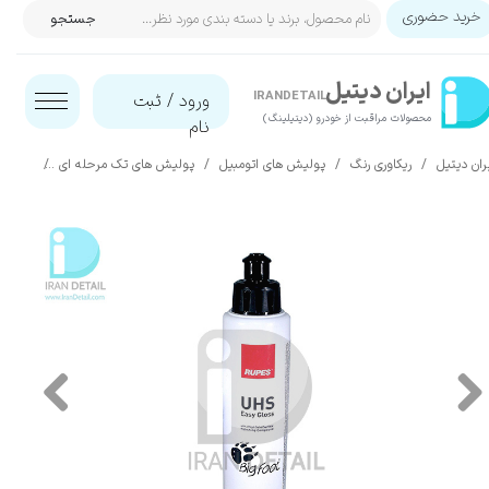
خرید حضوری
جستجو
حساب کاربری من
ایران‌ دیتیل
تغییر گذر واژه
IRANDETAIL
ورود
/
ثبت
محصولات مراقبت از خودرو (دیتیلینگ)​​​​​​​
نام
سفارشات
ران دیتیل
ریکاوری رنگ
پولیش های اتومبیل
پولیش های تک مرحله ای
پولیش یک مرحله ای 250 میلی
خروج از حساب کاربری