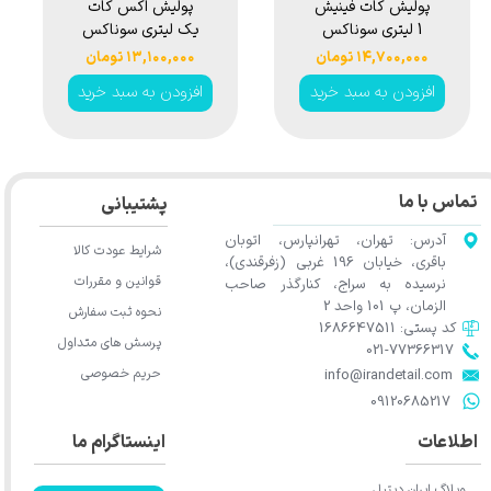
پولیش اکس 1 لیتری
پولیش کات فینیش
پولیش اکس کا
مدل
1 لیتری سوناکس
یک لیتری سونا
Sonax
مدل Sonax
مدل Sonax
۱۴,۷۰۰,۰۰۰ تومان
۱۳,۱۰۰,۰۰۰ تومان
rofiline ExCut
Profiline Cut &
Ex 
بد خرید
افزودن به سبد خرید
افزودن به سبد خ
05-05 1L
Finish 05-05 1L
تماس با ما
پشتیبانی
آدرس: تهران، تهرانپارس، اتوبان
شرایط عودت کالا
باقری، خیابان 196 غربی (زفرقندی)،
قوانین و مقررات
نرسیده به سراج، کنارگذر صاحب
الزمان، پ 101 واحد 2
نحوه ثبت سفارش
کد پستی: 1686647511
پرسش های متداول
021-77366317​​​​​​​​​​​​​​​​​​​​​
حریم خصوصی
​​​​​​​info@irandetail.com
​​​​​​​09120685217​​​​​​​
اطلاعات
اینستاگرام ما
وبلاگ ایران دیتیل