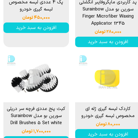
پد كاربردی مایكروفایبر انگشتی
پک 4 عددی لیسه مخصوص
سورین بو مدل Surainbow
لیسه گیری خودرو
Finger Microfiber Waxing
۴۵۰,۰۰۰ تومان
Applicator t345
افزودن به سبد خرید
۲۸۰,۰۰۰ تومان
افزودن به سبد خرید
کاردک لیسه گیری ژله ای
كیت پنج عددی فرچه سر دریلی
مخصوص لیسه گیری خودرو
سورین بو مدل Surainbow
Drill Brushes 5 Set white
۸۰,۰۰۰ تومان
۱,۷۰۰,۰۰۰ تومان
افزودن به سبد خرید