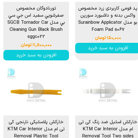
پد فومی کاربردی زرد مخصوص
تورنادوگان مخصوص
واکس بدنه و داشبورد سورین
صفرشويي سفيد اس جي سي
بو مدل Surainbow Applicator
بي مدل SGCB Tornador Car
Cleaning Gun Black Brush
Foam Pad s067
sggc022
۱۵۰,۰۰۰ تومان
۱۱,۵۰۰,۰۰۰ تومان
افزودن به سبد خرید
افزودن به سبد خرید
خارکش استیل ضد زنگ کی تی
خارکش پلاستیکی نارنجی کی
ام مدل KTM Car Interior
تی ام مدل KTM Car Interior
Removal Plastic Tool
Removal Tool Two sides