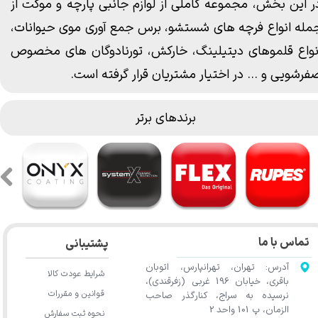
ر این بخش، مجموعه کاملی از
لوازم جانبی پارچه
و موکت از
مله انواع
فرچه های شستشو
،
برس جمع آوری موی حیوانات
،
نواع قلموهای دیتیلینگ
،
خارکش
،
تورنادوگان های مخصوص
فرشویی و ... در اختیار مشتریان قرار گرفته است.
برندهای برتر
تماس با ما
پشتیبانی
آدرس: تهران، تهرانپارس، اتوبان
شرایط عودت کالا
باقری، خیابان 196 غربی (زفرقندی)،
قوانین و مقررات
نرسیده به سراج، کنارگذر صاحب
الزمان، پ 101 واحد 2
نحوه ثبت سفارش