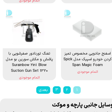
اتمام موجودی
اسفنج جادویی مخصوص تمیز
تفنگ تورنادور صفرشويی با
کردن خودرو اسپیک مدل Spick
پاشش و مكش سورین بو مدل
Surainbow 2in1 Blow
Span Magic Foam
Suction Gun Set t320
اتمام موجودی
اتمام موجودی
۱
۲
۳
بعدی
سایل جانبی پارچه و موکت