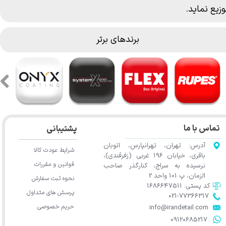
وزیع نماید.
برندهای برتر
تماس با ما
پشتیبانی
آدرس: تهران، تهرانپارس، اتوبان
شرایط عودت کالا
باقری، خیابان 196 غربی (زفرقندی)،
قوانین و مقررات
نرسیده به سراج، کنارگذر صاحب
الزمان، پ 101 واحد 2
نحوه ثبت سفارش
کد پستی: 1686647511
پرسش های متداول
021-77366317​​​​​​​​​​​​​​​​​​​​​
حریم خصوصی
​​​​​​​info@irandetail.com
​​​​​​​09120685217​​​​​​​