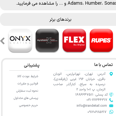
Sona
،
Humber
،
Adams
و ... را مشاهده می فرمایید.
برندهای برتر
تماس با ما
پشتیبانی
آدرس: تهران، تهرانپارس، اتوبان
شرایط عودت کالا
باقری، خیابان 196 غربی (زفرقندی)،
قوانین و مقررات
نرسیده به سراج، کنارگذر صاحب
الزمان، پ 101 واحد 2
نحوه ثبت سفارش
کد پستی: 1686647511
پرسش های متداول
021-77366317​​​​​​​​​​​​​​​​​​​​​
حریم خصوصی
​​​​​​​info@irandetail.com
​​​​​​​09120685217​​​​​​​