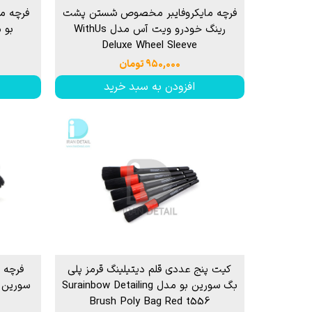
فرچه مایکروفایبر مخصوص شستن پشت
فرچه م
رینگ خودرو ویت آس مدل WithUs
Deluxe Wheel Sleeve
۹۵۰,۰۰۰ تومان
افزودن به سبد خرید
کیت پنج عددی قلم دیتیلینگ قرمز پلی
فرچه 
بگ سورین بو مدل Surainbow Detailing
Brush Poly Bag Red t556