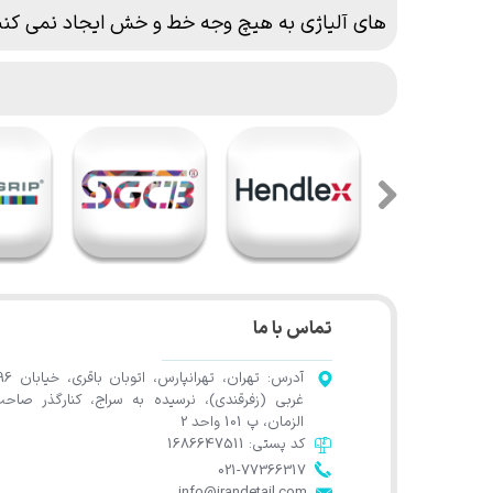
های آلیاژی به هیچ وجه خط و خش ایجاد نمی کنن
تماس با ما
آدرس: تهران، تهرانپارس، اتوب
غربی (زفرقندی)، نرسیده به سراج، کنارگذر صاح
الزمان، پ 101 واحد 2
کد پستی: 1686647511
021-77366317​​​​​​​​​​​​​​​​​​​​​