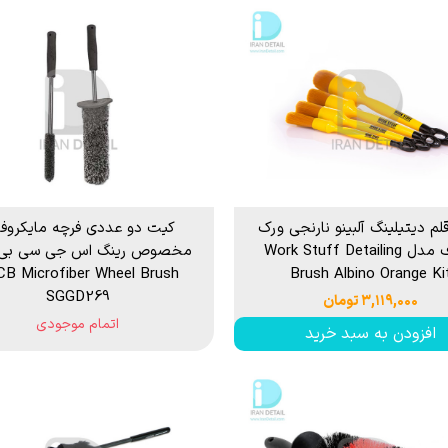
م دیتیلینگ آلبینو نارنجی ورک
کیت دو عددی فرچه مایکروفای
استاف مدل Work Stuff Detailing
مخصوص رینگ اس جی سی بی
B Microfiber Wheel Brush
Brush Albino Orange Ki
SGGD269
۳,۱۱۹,۰۰۰ تومان
اتمام موجودی
افزودن به سبد خرید