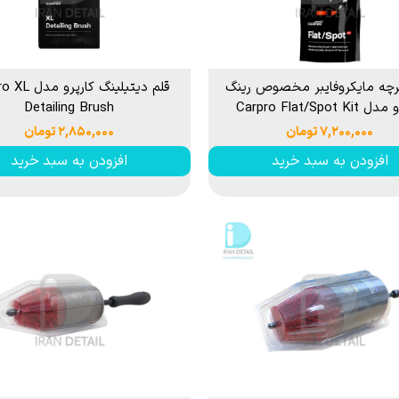
P
 خشک کن
از بین برنده لکه آب
ک کاور
ل چندمنظوره
پاک کننده چسب،
جرای کاور
چه مایکروفایبر مخصوص رینگ
قلم دیتیلینگ کارپ
Carpro Flat/Spot Ki
Detailing Brush
۷,۲۰۰,۰۰۰ تومان
۲,۸۵۰,۰۰۰ تومان
 نور دیتیلینگ خودرو
افزودن به سبد خرید
افزودن به سبد خرید