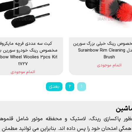
خصوص رینگ خیلی بزرگ سورین
کیت سه عددی فرچه مایکروفا
بو مدل Surainbow Rim Cleaning
مخصوص رینگ خودرو سورین بو
nbow Wheel Woolies 3pcs Kit
Brush
t727
اتمام موجودی
اتمام موجودی
۱
۲
بعدی
اشین
ظور پاکسازی
رینگ
،
لاستیک
و محفظه موتور شامل قلموها و 
Surainbow، Sonax و ... بوده و همگی امتحان خود را پس داده اند. بنابراین می 