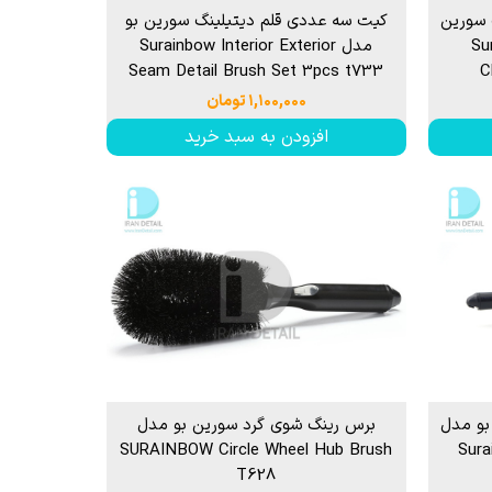
سورین
کیت سه عددی قلم دیتیلینگ سورین بو
Sur
مدل Surainbow Interior Exterior
Seam Detail Brush Set 3pcs t733
C
۱,۱۰۰,۰۰۰ تومان
افزودن به سبد خرید
بو مدل
برس رینگ شوی گرد سورین بو مدل
SURAINBOW Circle Wheel Hub Brush
Sura
T628