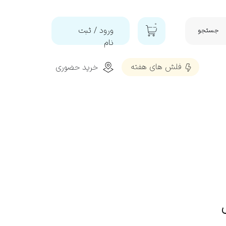
۰
ورود
/
ثبت
جستجو
نام
حساب
فلش‌ های هفته
خرید حضوری
کاربری من
تغییر گذر
شه
واژه
سفارشات
خروج از
تمیز و براق کننده و محافظ پلاستیک
حساب
کاربری