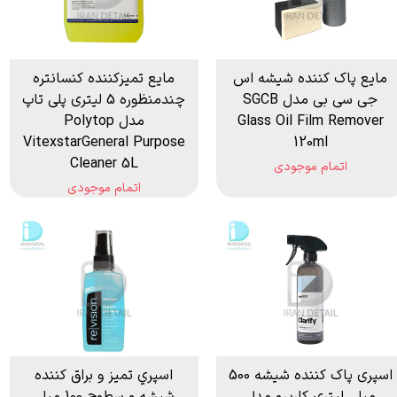
مایع پاک کننده شیشه اس
مایع تمیزکننده کنسانتره
جی سی بی مدل SGCB
چندمنظوره 5 لیتری پلی تاپ
Glass Oil Film Remover
مدل Polytop
VitexstarGeneral Purpose
120ml
Cleaner 5L
اتمام موجودی
اتمام موجودی
اسپری پاک کننده شیشه 500
اسپري تميز و براق کننده