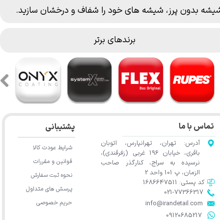
یشه بدون پرز، شیشه های خود را شفاف و درخشان سازید.
برندهای برتر
تماس با ما
پشتیبانی
آدرس: تهران، تهرانپارس، اتوبان
شرایط عودت کالا
باقری، خیابان 196 غربی (زفرقندی)،
قوانین و مقررات
نرسیده به سراج، کنارگذر صاحب
الزمان، پ 101 واحد 2
نحوه ثبت سفارش
کد پستی: 1686647511
پرسش های متداول
021-77366317​​​​​​​​​​​​​​​​​​​​​
حریم خصوصی
​​​​​​​info@irandetail.com
​​​​​​​09120685217​​​​​​​