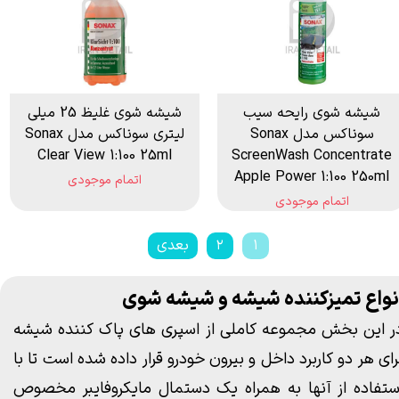
شیشه شوی رایحه سیب
شیشه شوی غلیظ 25 میلی
سوناکس مدل Sonax
لیتری سوناکس مدل Sonax
Clear View 1:100 25ml
ScreenWash Concentrate
Apple Power 1:100 250ml
اتمام موجودی
اتمام موجودی
۱
۲
بعدی
نواع تمیزکننده شیشه و شیشه شوی
ر این بخش مجموعه کاملی از اسپری های
پاک کننده شیشه
رای هر دو کاربرد داخل و بیرون خودرو قرار داده شده است تا با
ستفاده از آنها به همراه یک
دستمال مایکروفایبر
مخصوص