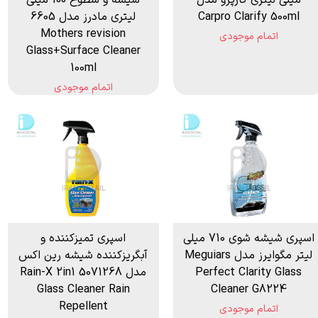
میلی لیتری کارپرو مدل
شيشه و سطوح 100 میلی
Carpro Clarify 500ml
لیتری مادرز مدل 6605
Mothers revision
اتمام موجودی
Glass+Surface Cleaner
100ml
اتمام موجودی
اسپری شیشه شوی 710 میلی
اسپری تمیزکننده و
لیتر مگوایرز مدل Meguiars
آبگریزکننده شیشه رین اکس
Perfect Clarity Glass
مدل 5071268 Rain-X 2in1
Glass Cleaner Rain
Cleaner G8224
Repellent
اتمام موجودی