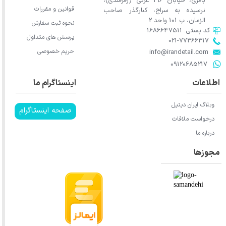
باقری، خیابان 196 غربی (زفرقندی)،
قوانین و مقررات
نرسیده به سراج، کنارگذر صاحب
الزمان، پ 101 واحد 2
نحوه ثبت سفارش
کد پستی: 1686647511
پرسش های متداول
021-77366317​​​​​​​​​​​​​​​​​​​​​
حریم خصوصی
​​​​​​​info@irandetail.com
​​​​​​​09120685217​​​​​​​
اطلاعات
اینستاگرام ما
وبلاگ ایران دیتیل
صفحه اینستاگرام
درخواست ملاقات
درباره ما
مجوزها