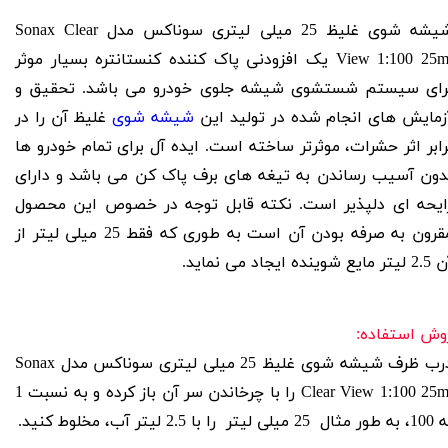
شیشه شوی غلیظ 25 میلی لیتری سوناکس مدل Sonax Clear
View 1:100 25ml یک افزودنی پاک کننده کنستانتره بسیار موثر
رای سیستم شستشوی شیشه جلوی خودرو می باشد. تحقیق و
زمایش های انجام شده در تولید این
شیشه شوی
غلیظ آن را در
رابر اثر حشرات، موثرتر ساخته است. ایده آل برای تمام خودرو ها
دون آسیب رساندن به تیغه های برف پاک کن می باشد و دارای
ایحه ای دلپذیر است. نکته قابل توجه در خصوص این محصول
مقرون به صرفه بودن آن است به طوری که فقط 25 میلی لیتر از
تر مایع شوینده ایجاد می نماید.
وش استفاده:
درب ظرف شیشه شوی غلیظ 25 میلی لیتری سوناکس مدل Sonax
Clear View 1:100 25ml را با چرخاندن سر آن باز کرده و به نسبت 1
ال 25 میلی لیتر را با 2.5 لیتر آب، مخلوط کنید.