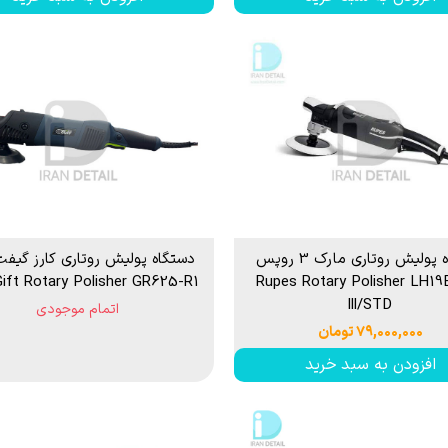
دستگاه پولیش روتاری مارک 3 روپس
دستگاه پوليش روتاری کارز گیف
دل Rupes Rotary Polisher LH19E
ift Rotary Polisher GR625-R1
lll/STD
اتمام موجودی
۷۹,۰۰۰,۰۰۰ تومان
افزودن به سبد خرید