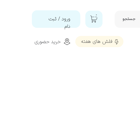
۰
ورود
/
ثبت
جستجو
نام
حساب
فلش‌ های هفته
خرید حضوری
کاربری من
تغییر گذر
شه
واژه
سفارشات
خروج از
تمیز و براق کننده و محافظ پلاستیک
حساب
کاربری