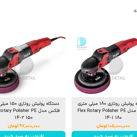
P
 خشک کن
از بین برنده لکه آب
ی
ک کاور
ل چندمنظوره
پاک کننده چسب،
جرای کاور
 نور دیتیلینگ خودرو
دستگاه پولیش روتاری 180 میلی متری
دستگاه پولیش رو
فلکس مدل Flex Rotary Polisher PE
فلکس مدل tary Polisher PE
14-2 150
14-1 180
۱۰۵,۰۰۰,۰۰۰ تومان
۹۷,۰۰۰,۰۰۰ تومان
افزودن به سبد خرید
افزودن به سبد خرید