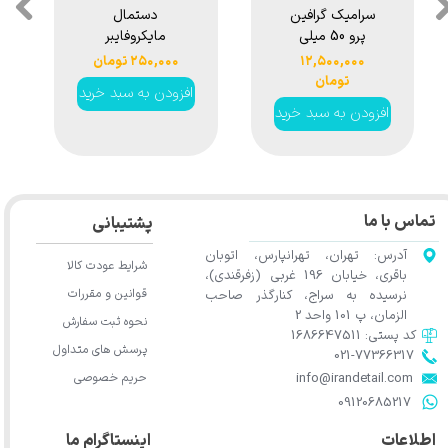
سرامیک گرافین
دستمال
پرو 50 میلی
مایکروفایبر
لیتری هامبر مدل
مخصوص
۱۲,۵۰۰,۰۰۰
۲۵۰,۰۰۰ تومان
Humber
سرامیک 40*40
تومان
افزودن به سبد خرید
Graphene Pro
هامبر مدل
افزودن به سبد خرید
Humber
Ceramic
Microfiber
Coating 10H
Towel 500GSM
50ml
تماس با ما
پشتیبانی
آدرس: تهران، تهرانپارس، اتوبان
شرایط عودت کالا
باقری، خیابان 196 غربی (زفرقندی)،
قوانین و مقررات
نرسیده به سراج، کنارگذر صاحب
الزمان، پ 101 واحد 2
نحوه ثبت سفارش
کد پستی: 1686647511
پرسش های متداول
021-77366317​​​​​​​​​​​​​​​​​​​​​
حریم خصوصی
​​​​​​​info@irandetail.com
​​​​​​​09120685217​​​​​​​
اطلاعات
اینستاگرام ما