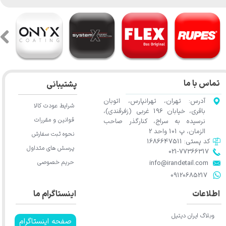
تماس با ما
پشتیبانی
آدرس: تهران، تهرانپارس، اتوبان
شرایط عودت کالا
باقری، خیابان 196 غربی (زفرقندی)،
قوانین و مقررات
نرسیده به سراج، کنارگذر صاحب
الزمان، پ 101 واحد 2
نحوه ثبت سفارش
کد پستی: 1686647511
پرسش های متداول
021-77366317​​​​​​​​​​​​​​​​​​​​​
حریم خصوصی
​​​​​​​info@irandetail.com
​​​​​​​09120685217​​​​​​​
اطلاعات
اینستاگرام ما
وبلاگ ایران دیتیل
صفحه اینستاگرام