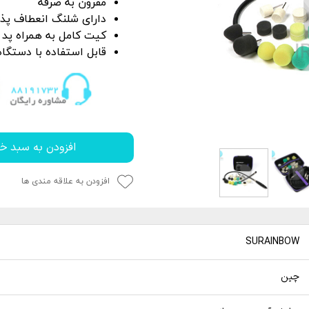
مقرون به صرفه
P
 خشک کن
از بین برنده لکه آب
دارای شلنگ انعطاف پذ
ک کاور
ل چندمنظوره
پاک کننده چسب،
کیت کامل به همراه پد ه
جرای کاور
قابل استفاده با
دستگاه
 نور دیتیلینگ خودرو
افزودن به سبد خر
افزودن به علاقه مندی ها
SURAINBOW
چین