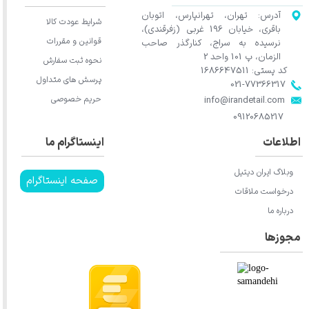
آدرس: تهران، تهرانپارس، اتوبان
شرایط عودت کالا
باقری، خیابان 196 غربی (زفرقندی)،
قوانین و مقررات
نرسیده به سراج، کنارگذر صاحب
الزمان، پ 101 واحد 2
نحوه ثبت سفارش
کد پستی: 1686647511
پرسش های متداول
021-77366317​​​​​​​​​​​​​​​​​​​​​
حریم خصوصی
​​​​​​​info@irandetail.com
​​​​​​​09120685217​​​​​​​
اطلاعات
اینستاگرام ما
وبلاگ ایران دیتیل
صفحه اینستاگرام
درخواست ملاقات
درباره ما
مجوزها