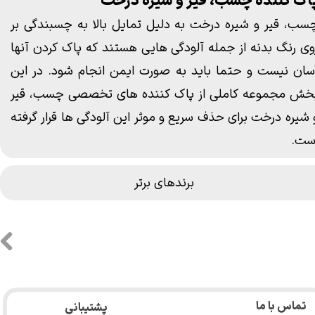
اک کننده چسب، قیر و شیره درخت
سب، قیر و
شیره درخت
به دلیل تمایل بالا به چسبندگی بر
وی رنگ بدنه از جمله آلودگی هایی هستند که پاک کردن آنها
اسپری پاک کننده حشرات 500
اسپری قیر پاک کن 500 میلی
سان نیست و حتما باید به صورت ایمن انجام شود. در این
میلی لیتری سوناکس مدل
لیتری سوناکس مدل Sonax
خش مجموعه کاملی از پاک کننده های تخصصی چسب، قیر
Tar Remover 500ml
Sonax Insect Remover
 شیره درخت برای حذف سریع و موثر این آلودگی ها قرار گرفته
500ml
اتمام موجودی
ست.
اتمام موجودی
برندهای برتر
تماس با ما
پشتیبانی