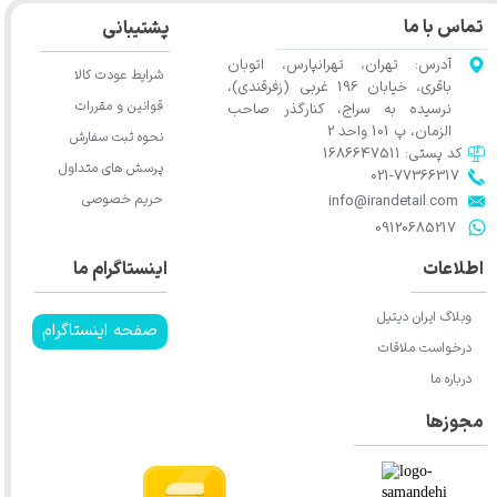
تماس با ما
پشتیبانی
آدرس: تهران، تهرانپارس، اتوبان
شرایط عودت کالا
باقری، خیابان 196 غربی (زفرقندی)،
قوانین و مقررات
نرسیده به سراج، کنارگذر صاحب
الزمان، پ 101 واحد 2
نحوه ثبت سفارش
کد پستی: 1686647511
پرسش های متداول
021-77366317​​​​​​​​​​​​​​​​​​​​​
حریم خصوصی
​​​​​​​info@irandetail.com
​​​​​​​09120685217​​​​​​​
اطلاعات
اینستاگرام ما
وبلاگ ایران دیتیل
صفحه اینستاگرام
درخواست ملاقات
درباره ما
مجوزها