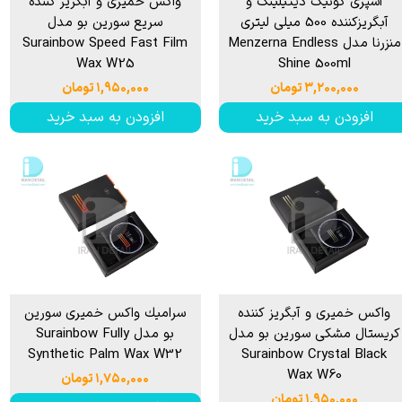
اسپری کوئیک دیتیلینگ و
واکس خمیری و آبگریز کننده
آبگریزکننده 500 میلی لیتری
سریع سورین بو مدل
منزرنا مدل Menzerna Endless
Surainbow Speed Fast Film
Wax W25
Shine 500ml
۳,۲۰۰,۰۰۰ تومان
۱,۹۵۰,۰۰۰ تومان
افزودن به سبد خرید
افزودن به سبد خرید
واکس خمیری و آبگریز کننده
سرامیك واكس خميری سورین
کریستال مشکی سورین بو مدل
بو مدل Surainbow Fully
Synthetic Palm Wax W32
Surainbow Crystal Black
Wax W60
۱,۷۵۰,۰۰۰ تومان
۱,۹۵۰,۰۰۰ تومان