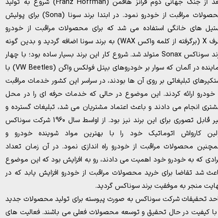
بعد از جنگ جهانی دوم فرانز هافمن (Franz Hoffman) شروع به تولید
محصولات مراقبت از خودرو نمود. در ابتدا برند سونا (Sona) برای پولیش
تیل های خانگی استفاده می شد که برای محصولات مراقبت از خودرو
حرف X (برگرفته از کلمه واکس WAX) به برند سونا اضافه گردید و بدین گونه
برند سوناکس Sonax متولد شد. شروع کار این برند بسیار ساده بود؛ با چهار
نماینده در آلمان که سوار بر خودروهای بیتل فولکس واگن (VW Beetles) با
تکیرهای تبلیغاتی بر روی آن ها بودند، در سراسر این کشور خدمات مراقبت
 خودرو ارائه کردند. این موضوع در حالی که خدمات حرفه ای را در محل
تری انجام می دادند و باعث اعتماد مشتریان می شد، تبلیغات گسترده و
غیر قابل تصوری برای این برند نیز بود. از اواسط سال 1960 شرکت سوناکس
لین کارواش اتوماتیک خود را با بهترین مواد شوینده خودرو و
چنین محصولات مراقبت از خودرو راه اندازی نمود. در آن زمان تعداد
رادی که به خودرو خود اهمیت می دادند، رو به افزایش بود که این موضوع
عث شد تقاضا برای خرید محصولات مراقبت از خودرو افزایش یابد که در
ایت منجر به موفقیت برند سوناکس گردید.
حد تحقیقات شرکت سوناکس به صورت پیوسته برای تولید محصولات جدید
با کیفیت در حال تحقیق و توسعه محصولات فعلی می باشند. فعالیت های