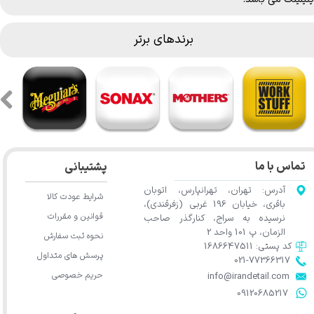
برندهای برتر
تماس با ما
پشتیبانی
آدرس: تهران، تهرانپارس، اتوبان
شرایط عودت کالا
باقری، خیابان 196 غربی (زفرقندی)،
قوانین و مقررات
نرسیده به سراج، کنارگذر صاحب
الزمان، پ 101 واحد 2
نحوه ثبت سفارش
کد پستی: 1686647511
پرسش های متداول
021-77366317​​​​​​​​​​​​​​​​​​​​​
حریم خصوصی
​​​​​​​info@irandetail.com
​​​​​​​09120685217​​​​​​​