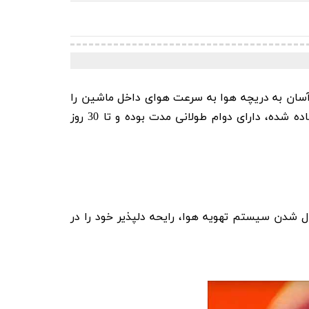
Sonax Air Freshen با ظاهری جذاب و قابلیت اتصال آسان به دریچه هوا به سرعت هوای داخل ماشین را
تمیز کرده و بوهای آزاردهنده و نامطبوع را از بین می برد. رایحه دلپذیر آن به لطف استفاده از روغن های معطر استفاده شده، دارای دوام طولانی مدت بوده و تا 30 روز
 Sonax Air Freshener Havana Love بسیار آسان است و با فعال شدن سیستم تهویه هوا، رایحه دلپذیر خود را در