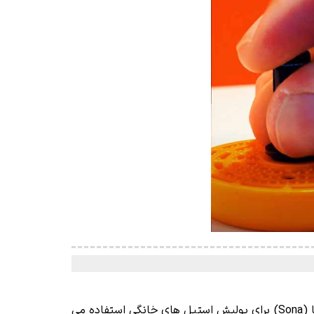
بعد از جنگ جهانی دوم فرانز هافمن (Franz Hoffman) شروع به تولید محصولات مراقبت از خودرو نمود. در ابتدا برند سونا (Sona) برای پولیش استیل های خانگی استفاده می