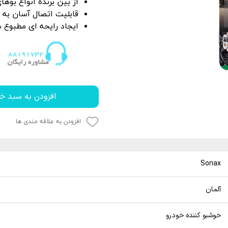
از بین برنده انواع بوها
P
 خشک کن
از بین برنده لکه آب
قابلیت اتصال آسان به 
ک کاور
ل چندمنظوره
پاک کننده چسب،
ایجاد رایحه ای مطبوع 
جرای کاور
 نور دیتیلینگ خودرو
افزودن به سبد خر
افزودن به علاقه مندی ها
Sonax
آلمان
خوشبو کننده خودرو