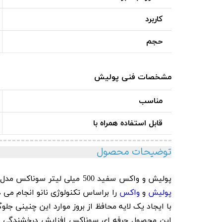
کاربرد
حجم
مشخصات فنی پولیش
مناسب
قابل استفاده همراه با
توضیحات محصول
پولیش و واکس سفید 500 میلی لیتر سوناکس مدل Sonax Polish & Wax Color White 500ml مخصوص تمام رنگ های استاندارد سفید بوده و به طور همزمان در یک مرحله
پولیش
و
واکس
را براساس تکنولوژی نانو انجام م
با ایجاد یک لایه محافظ از بروز موارد این چنینی جلو
این محصول حرفه ای سوناکس افزایش درخشندگی سطح،