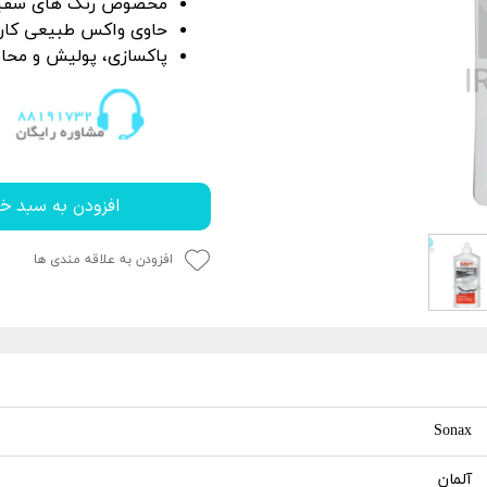
مخصوص رنگ های سفی
P
 خشک کن
از بین برنده لکه آب
حاوی واکس طبیعی کارنا
ک کاور
ل چندمنظوره
پاک کننده چسب،
پاکسازی،
پولیش
و محاف
جرای کاور
 نور دیتیلینگ خودرو
افزودن به سبد خر
افزودن به علاقه مندی ها
Sonax
آلمان