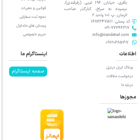
باقری، خیابان 196 غربی (زفرقندی)،
قوانین و مقررات
نرسیده به سراج، کنارگذر صاحب
الزمان، پ 101 واحد 2
نحوه ثبت سفارش
کد پستی: 1686647511
پرسش های متداول
021-77366317​​​​​​​​​​​​​​​​​​​​​
حریم خصوصی
​​​​​​​info@irandetail.com
​​​​​​​09120685217​​​​​​​
اطلاعات
اینستاگرام ما
وبلاگ ایران دیتیل
صفحه اینستاگرام
درخواست ملاقات
درباره ما
مجوزها