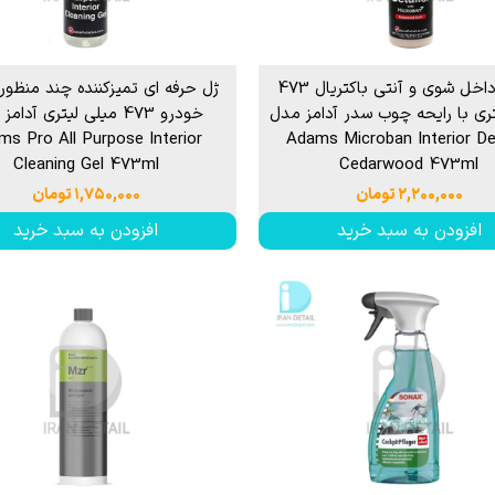
اسپری داخل شوی و آنتی باکتریال 473
ژل حرفه ای تمیزکننده چند منظور
ری با رایحه چوب سدر آدامز مدل
خودرو 473 میلی لیتری آدا
ms Pro All Purpose Interior
Adams Microban Interior Det
Cleaning Gel 473ml
Cedarwood 473ml
۲,۲۰۰,۰۰۰ تومان
۱,۷۵۰,۰۰۰ تومان
افزودن به سبد خرید
افزودن به سبد خرید