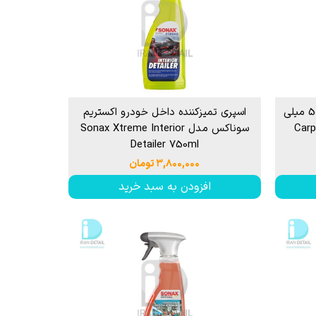
اسپری تمیزکننده سطوح داخلی 500 میلی
اسپری تمیزكننده داخل خودرو اكستریم
Carpro In
سوناكس مدل Sonax Xtreme Interior
Detailer 750ml
۳,۸۰۰,۰۰۰ تومان
افزودن به سبد خرید