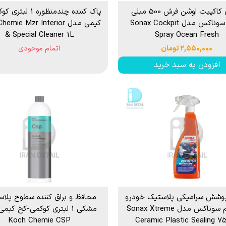
اسپری کاکپیت اوشن فرش 500 میلی
پاک کننده چندمنظوره 1
لیتری سوناکس مدل Sonax Cockpit
کیمی مدل mie Mzr Interior
& Special Cleaner 1L
Spray Ocean Fresh
۲,۵۵۰,۰۰۰ تومان
اتمام موجودی
افزودن به سبد خرید
پوشش سرامیکی پلاستیک خودرو
محافظ و براق کننده سطوح پلاس
اکستریم سوناکس مدل Sonax Xtreme
مشکی 1 لیتری کوکمی-کخ کی
Koch Chemie CSP
Ceramic Plastic Sealing 7