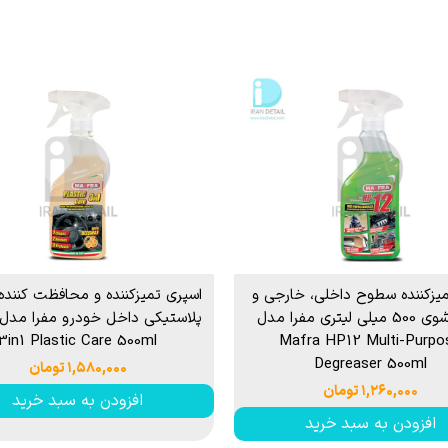
P
 خشک کن
از بین برنده لکه آب
ک کاور
ل چندمنظوره
پاک کننده چسب،
جرای کاور
 نور دیتیلینگ خودرو
میزکننده سطوح داخلی، خارجی و
اسپری تمیزکننده و محافظت کنند
موتورشوی 500 میلی لیتری مفرا مدل
3in1 Plastic Care 500ml
Mafra HP12 Multi-Purpo
Degreaser 500ml
۱,۵۸۰,۰۰۰ تومان
۱,۲۶۰,۰۰۰ تومان
افزودن به سبد خرید
افزودن به سبد خرید