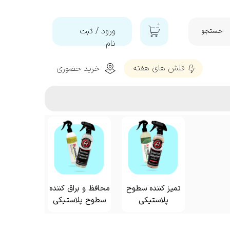
۰
ورود
/
ثبت
جستجو
نام
حساب
فلش‌ های هفته
خرید حضوری
کاربری من
تغییر گذر
شه
واژه
سفارشات
خروج از
تمیز و براق کننده و محافظ پلاستیک
حساب
کاربری
تمیز کننده سطوح
محافظ و براق کننده
پلاستیکی
سطوح پلاستیکی