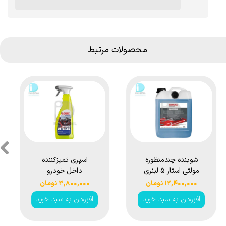
محصولات مرتبط
★
★
★
★
★
شوینده چندمنظوره
اسپری تمیزكننده
مولتی استار 5 لیتری
داخل خودرو
سوناکس مدل
اكستریم سوناكس
۱۲,۴۰۰,۰۰۰ تومان
۳,۸۰۰,۰۰۰ تومان
Sonax Multistar
مدل Sonax
افزودن به سبد خرید
افزودن به سبد خرید
Xtreme Interior
Universal Cleaner
Detailer 750ml