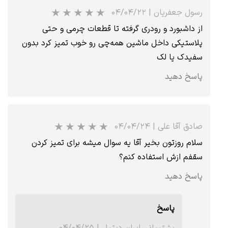
رسول جعفریان
|
۰۴/۰۴/۲۲
از داشبورد و رودری گرفته تا قطعات چرمی و حتی
پلاستیکی داخل ماشین همه‌چی رو خوب تمیز کرد بدون
★
★
★
سفیدک یا لک
پاسخ دهید
صادق آقا علی
|
۰۴/۰۴/۲۴
سلام روزتون بخیر آقا یه سوال میشه برای تمیز کردن
سقفم ازش استفاده کنم؟
پاسخ دهید
★
★
★
★
★
پاسخ
پشتیبانی ایران دیتیل
|
۰۴/۰۴/۲۵