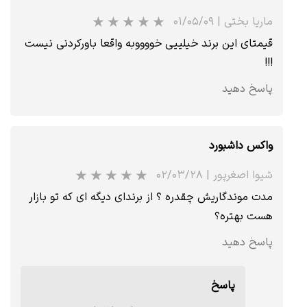
ماریا بختی
|
۰۱/۰۵/۰۹
قیمتای این برند خیلییی خووووبه واقعا باورکردنی نیست
!!!
پاسخ دهید
واکس داشبورد
شیوا اصغرپور
|
۰۲/۰۳/۲۸
★
★
★
★
★
مدت موندگاریش چقدره ؟ از برندای دیگه ای که تو بازار
هست بهتره؟
پاسخ دهید
پاسخ