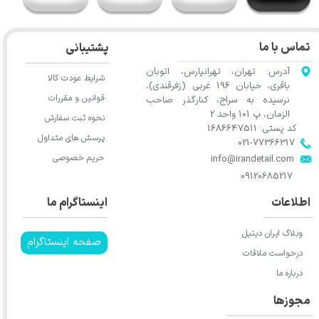
تماس با ما
پشتیبانی
آدرس: تهران، تهرانپارس، اتوبان
شرایط عودت کالا
باقری، خیابان 196 غربی (زفرقندی)،
قوانین و مقررات
نرسیده به سراج، کنارگذر صاحب
الزمان، پ 101 واحد 2
نحوه ثبت سفارش
کد پستی: 1686647511
پرسش های متداول
021-77366317​​​​​​​​​​​​​​​​​​​​​
حریم خصوصی
​​​​​​​info@irandetail.com
​​​​​​​09120685217​​​​​​​
اطلاعات
اینستاگرام ما
وبلاگ ایران دیتیل
صفحه اینستاگرام
درخواست ملاقات
درباره ما
مجوزها