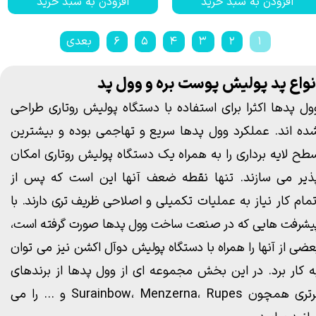
افزودن به سبد خرید
افزودن به سبد خرید
۱
۲
۳
۴
۵
۶
بعدی
نواع پد پولیش پوست بره و وول پد
ول پدها
اکثرا برای استفاده با دستگاه پولیش روتاری طراحی
ده اند. عملکرد وول پدها سریع و تهاجمی بوده و بیشترین
طح لایه برداری را به همراه یک
دستگاه پولیش روتاری
امکان
ذیر می سازند. تنها نقطه ضعف آنها این است که پس از
تمام کار نیاز به عملیات تکمیلی و
اصلاحی ظریف تری دارند. با
یشرفت هایی که در صنعت ساخت وول پدها صورت گرفته است،
عضی از آنها را همراه با
دستگاه پولیش دوآل اکشن
نیز می توان
ه کار برد. در این بخش مجموعه ای از وول پدها از برندهای
رتری همچون
Rupes
،
Menzerna
،
Surainbow
و ... را می