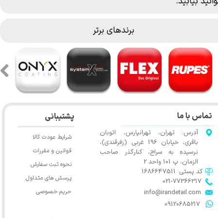
وانید بیابید.
برندهای برتر
تماس با ما
پشتیبانی
آدرس: تهران، تهرانپارس، اتوبان
شرایط عودت کالا
باقری، خیابان 196 غربی (زفرقندی)،
قوانین و مقررات
نرسیده به سراج، کنارگذر صاحب
الزمان، پ 101 واحد 2
نحوه ثبت سفارش
کد پستی: 1686647511
پرسش های متداول
021-77366317​​​​​​​​​​​​​​​​​​​​​
حریم خصوصی
​​​​​​​info@irandetail.com
​​​​​​​09120685217​​​​​​​