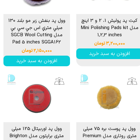
کیت پد پولیش 1، 2 و 3 اینچ
وول پد بنفش زبر مو بلند 130
مدل Mini Polishing Pads kit
ميلي متري اس جي سي بي
1,2,3 inches
مدل SGCB Wool Cutting
Pad 5 inches SGGA162
۳,۲۰۰,۰۰۰ تومان
۲,۱۵۰,۰۰۰ تومان
افزودن به سبد خرید
افزودن به سبد خرید
وول پد پوست بره 75 میلی
وول پد اوربیتال 125 ميلی
متری روتاری مدل Premium
متری برایتون مدل Brighton