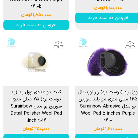
t610b
۱,۱۰۰,۰۰۰ تومان
۱,۸۵۰,۰۰۰ تومان
افزودن به سبد خرید
افزودن به سبد خرید
وول پد (پوست بره) زبر اوربیتال
کیت دو عددی وول پد (پد
125 میلی متری مو بلند سورین
پوست بره) 25 میلی متری
بو مدل Surainbow Abrasive
سورین بو مدل Surainbow
Detail Polisher Wool Pad
Wool Pad 5 inches Purple
1inch t016
t610
۱,۶۰۰,۰۰۰ تومان
۲۵۰,۰۰۰ تومان