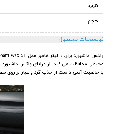
کاربرد
حجم
توضیحات محصول
واکس داشبورد براق 5 لیتر هامبر مدل Humber Dashboard Wax 5L
محیطی محافظت می کند. از مزایای واکس داشبورد براق 5 لیتر ه
با خاصیت آنتی داست از جذب گرد و غبار بر روی سط