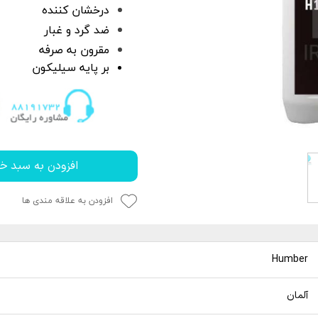
P
 خشک کن
از بین برنده لکه آب
درخشان کننده
ک کاور
ل چندمنظوره
پاک کننده چسب،
ضد گرد و غبار
مقرون به صرفه
جرای کاور
بر پایه سیلیکون
 نور دیتیلینگ خودرو
افزودن به سبد خر
افزودن به علاقه مندی ها
Humber
آلمان