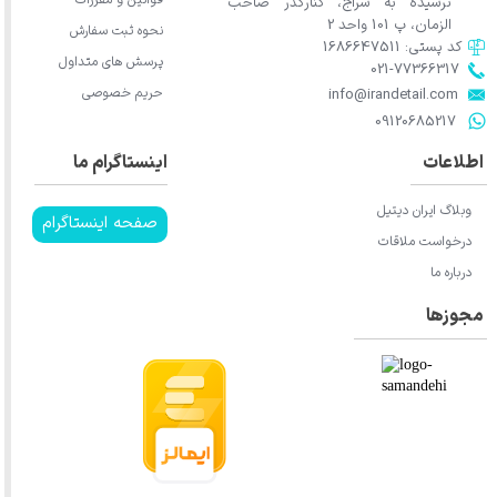
نرسیده به سراج، کنارگذر صاحب
الزمان، پ 101 واحد 2
★
نحوه ثبت سفارش
کد پستی: 1686647511
پرسش های متداول
021-77366317​​​​​​​​​​​​​​​​​​​​​
حریم خصوصی
​​​​​​​info@irandetail.com
​​​​​​​09120685217​​​​​​​
اطلاعات
اینستاگرام ما
وبلاگ ایران دیتیل
صفحه اینستاگرام
درخواست ملاقات
درباره ما
مجوزها