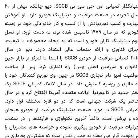
نیانگذار کمپانی اس جی سی بی
SGCB
، دیو چانگ، بیش از 20
ال تجربه در صنعت مراقبت و دیتیلینگ خودرو دارد. او آموختن
هارت و کسب تجربیاتش را از کسب و کار خانوادگی خود در زمینه
خودرو که در سال 1979 تاسیس شده بود، به دست آورد. او نسل
وم دیتیلینگ کاران خودرو است که به ایجاد محصولات با کیفیت،
جرای فناوری و ارائه خدمات عالی اعتقاد دارد. دیو، در سال
2010 کمپانی مراقبت از خودرو SGCB را ابتدا با تمرکز بر بازار چین
تایوان و سرزمین اصلی چین) راه اندازی کرد. پس از ساخت
موفقیت آمیز نام تجاری SGCB در چین، وی توزیع کنندگان خود را
به مالزی و روسیه گسترش داد. در سال 2017، کمپانی SGCB یک
فتر جدید در کالیفرنیا، ایالات متحده آمریکا افتتاح کرد و در حال
اضر یک شرکت جهانی است که در دو قاره مختلف قرار دارد.
کمپانی SGCB در مورد صنعت دیتیلینگ مراقبت از خودرو هیجان
ده و پرشور است، دائماً آخرین تکنولوژی و فرآیندها را در صنعت
زئیات مراقبت از خودرو پیگیری نموده و خواسته های مشتریان را
ر اولویت قرار می دهد؛ به همین دلیل است که مشتریان وفاداری در