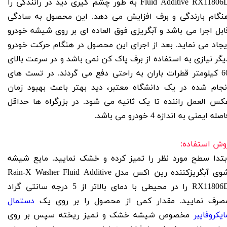
Fluid Additive
RX11806D به طور چشم گیری دید در رانندگی را
نگام بارندگی و برف افزایش می دهد. این محصول به سادگی
ابل اجرا می باشد و آبگریزی فوق العاده ای بر روی شیشه خودرو
یجاد می نماید. بعد از اجرای این محصول در هنگام حرکت خودرو
یگر نیازی به استفاده از برف پاک کن نمی باشد و در سرعت بالای
60 کیلومتر قطرات باران به راحتی دفع می گردند. در تست های
نجام شده در یک دانشگاه معتبر، دید بهتر باعث بهبود زمان
کس العمل راننده تا یک ثانیه می شود. در بزرگراه ها حداقل
صله ایمنی به اندازه 4 خودرو می باشد.
وش استفاده:
بتدا سطح مورد نظر را تمیز کرده و خشک نمایید. مایع شیشه
شوی آبگریزکننده رین اکس مدل Rain-X Washer Fluid Additive
RX11806D را در محیطی با دمای بالاتر از 5 درجه سانتی گراد
صرف نمایید. مقدار کمی از محصول را بر روی یک
دستمال
ایکروفایبر
مخصوص شیشه خشک و تمیز ریخته سپس بر روی