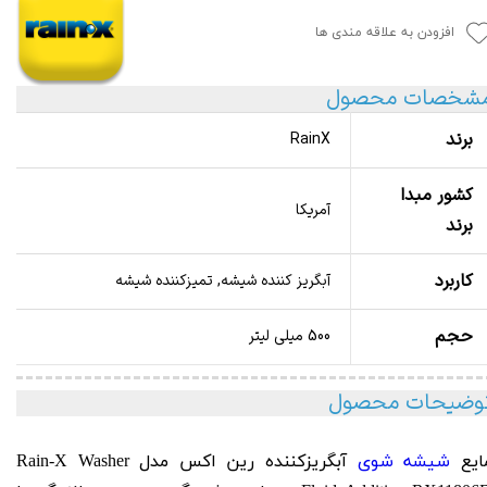
افزودن به علاقه مندی ها
شخصات محصول
برند
RainX
کشور مبدا
آمریکا
برند
کاربرد
آبگریز کننده شیشه, تمیزکننده شیشه
حجم
500 میلی لیتر
وضیحات محصول
ایع
شیشه شوی
آبگریزکننده رین اکس مدل Rain-X
Washer