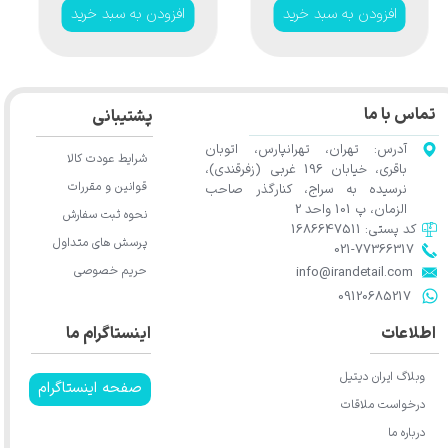
افزودن به سبد خرید
افزودن به سبد خرید
Sonax
Glass Cleaner
ScreenWash
400ml
Concentrate
Havana Love 1:100
250ml
تماس با ما
پشتیبانی
آدرس: تهران، تهرانپارس، اتوبان
شرایط عودت کالا
باقری، خیابان 196 غربی (زفرقندی)،
قوانین و مقررات
نرسیده به سراج، کنارگذر صاحب
الزمان، پ 101 واحد 2
نحوه ثبت سفارش
کد پستی: 1686647511
پرسش های متداول
021-77366317​​​​​​​​​​​​​​​​​​​​​
حریم خصوصی
​​​​​​​info@irandetail.com
​​​​​​​09120685217​​​​​​​
اطلاعات
اینستاگرام ما
★
وبلاگ ایران دیتیل
صفحه اینستاگرام
درخواست ملاقات
درباره ما