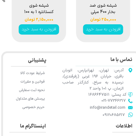
شیشه شوی ضد
شیشه شوی
بخار 400 میلی
کنستانتره 1 به 100
لیتری هامبر مدل
رایحه هاوانا لاو
۲۵۰,۰۰۰ تومان
۲,۱۵۰,۰۰۰ تومان
Humber Anti Fog
سوناکس مدل
افزودن به سبد خرید
افزودن به سبد خرید
Sonax
Glass Cleaner
ScreenWash
400ml
Concentrate
Havana Love 1:100
250ml
تماس با ما
پشتیبانی
آدرس: تهران، تهرانپارس، اتوبان
شرایط عودت کالا
باقری، خیابان 196 غربی (زفرقندی)،
قوانین و مقررات
نرسیده به سراج، کنارگذر صاحب
الزمان، پ 101 واحد 2
نحوه ثبت سفارش
کد پستی: 1686647511
پرسش های متداول
021-77366317​​​​​​​​​​​​​​​​​​​​​
حریم خصوصی
​​​​​​​info@irandetail.com
​​​​​​​09120685217​​​​​​​
اطلاعات
اینستاگرام ما