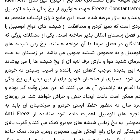
یع شیشه شوی کنستانتره ضد یخ 1 لیتری کیل مدل Kiehl
Anti
Freeze Constantrate
جهت جلوگیری از یخ زدگی شیشه اتومبیل
ولید و به بازار عرضه شده است. این مایع دارای ترکیبات منحصر به
ردی است که تمیز کردن و محافظت از شیشه های انواع اتومبیل را
ر فصل زمستان امکان پذیر ساخته است. یکی از مشکلات بزرگی که
انندگان در فصل سرما با آن مواجه هستند، یخ زدن شیشه های
تومبیل و به خصوص شیشه جلویی می باشد. در زمستان به علت
رمای شدید هوا و بارش برف لایه ای از یخ شیشه ها را می پوشاند
ه این پدیده موجب کاهش دید راننده و آسیب رسیدن به خودرو
ی شود. بسیاری از صاحبان خودرو برای از بین بردن این یخ زدگی
ا اقدام به تراشیدن آن ها می کنند که این عمل وقت گیر بوده و
م ممکن است باعث ایجاد خش و خراش خواهد شد. در روزهای
رد سال به منظور حفظ ایمنی خودرو و سرنشینان آن باید به
پنجره های اتومبیل اهمیت داده شود.استفاده از Anti Freez
مچنین به یخ‌ زدایی شیشه‌ های خودرو کمک می‌ کند و قدرت بالای
ویندگی آن برای رفع آلودگی هایی همچون روغن، دوده، نمک جاده