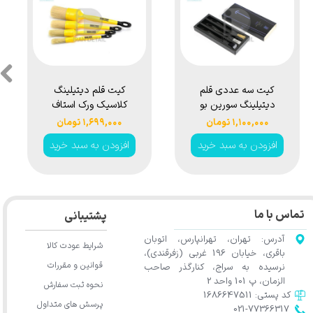
کیت سه عددی قلم
کیت قلم دیتیلینگ
دیتیلینگ سورین بو
کلاسیک ورک استاف
مدل Surainbow
مدل Work Stuff
۱,۱۰۰,۰۰۰ تومان
۱,۶۹۹,۰۰۰ تومان
Detailing Brush
Interior Exterior
افزودن به سبد خرید
افزودن به سبد خرید
Classic Kit
Seam Detail
Brush Set 3pcs
t733
★
تماس با ما
پشتیبانی
آدرس: تهران، تهرانپارس، اتوبان
شرایط عودت کالا
باقری، خیابان 196 غربی (زفرقندی)،
قوانین و مقررات
نرسیده به سراج، کنارگذر صاحب
الزمان، پ 101 واحد 2
نحوه ثبت سفارش
کد پستی: 1686647511
پرسش های متداول
021-77366317​​​​​​​​​​​​​​​​​​​​​