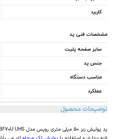
کاربرد
مشخصات فنی پد
سایز صفحه پلیت
جنس پد
مناسب دستگاه
عملکرد
توضیحات محصول
پد پولیش زبر 50 میلی متری روپس مدل
9BF70U UHS
لایه برداری و استفاده با
پولیش تک مرحله
ای می باشد.