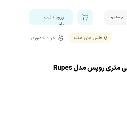
۰
ورود
/
ثبت
جستجو
نام
حساب
فلش‌ های هفته
خرید حضوری
کاربری من
تغییر گذر
شه
واژه
سفارشات
پد پولیش زبر 50 میلی متری روپس مدل Rupes
خروج از
تمیز و براق کننده و محافظ پلاستیک
حساب
کاربری