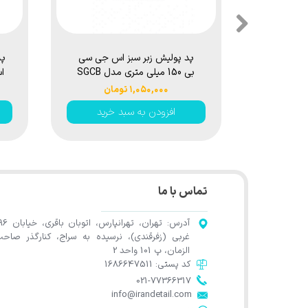
پد پولیش زبر سبز اس جی سی
بی 150 میلی متری مدل SGCB
RO & DA Buffing Foam Pad
۱,۰۵۰,۰۰۰ تومان
6inches SGGA180
افزودن به سبد خرید
تماس با ما
آدرس: تهران، تهرانپارس، اتوب
غربی (زفرقندی)، نرسیده به سراج، کنارگذر صاح
الزمان، پ 101 واحد 2
کد پستی: 1686647511
021-77366317​​​​​​​​​​​​​​​​​​​​​
​​​​​​​info@irandetail.com