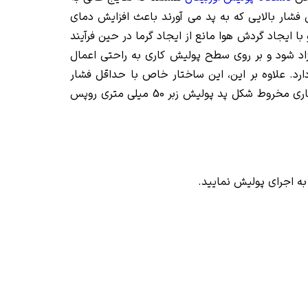
فشار بالایی که به پد می آورند باعث افزایش دمای
را پدهای جدید روپس با ساختار مبتکرانه "سلول باز" (Rupes open cell) حل کردند و با ایجاد گردش هوا مانع از ایجاد گرما در حین فرآیند
اد شود و بر روی سطح پولیش کاری به راحتی اعمال
رد. علاوه بر این، این ساختار خاص با حداقل فشار
عمودی رو به پایین از طرف اپراتور، حداکثر کارایی را در فرایند پولیش کاری تضمین می کند. همچنین طراحی زاویه دار ابتکاری مخروط شکل پد پولیش زبر 50 میلی متری روپس
 اجرای پولیش نمایید.