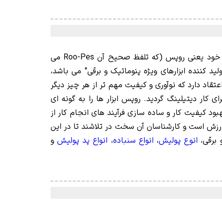
شرکت خانوادگی می باشد که در سال 1947 در شهر میلان ایتالیا تأسیس شد. این شرکت نام خود یعنی روپس (که تلفظ صحیح آن Roo-Pes می
ایی "Realizzazione Utensili Pneumatici Elettrici Speciali" که به معنای "تولید کننده ابزارهای ویژه پنوماتیک و برقی" می باشد،
اد دارد که نوآوری و کیفیت مهم تر از هر چیز دیگر
لیش و نحوه اجرای کار دیتیلینگ گردید. روپس ابزار ها را به گونه ای
بود کیفیت کار و ساده سازی فرآیند های انجام کار از
رزش است و کارشناسان آن سخت در تلاشند تا در این
 برقی،
انوع پولیش
،
انواع سنباده
،
انواع پد پولیش
و