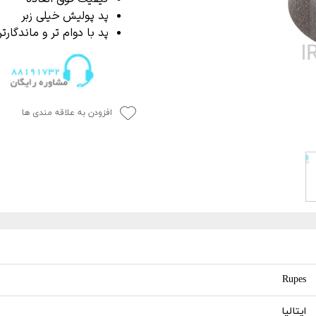
P
 خشک کن
از بین برنده لکه آب
پد پولیش خیلی زبر
ک کاور
ل چندمنظوره
پاک کننده چسب،
پد با دوام تر و ماندگارتر
جرای کاور
افزودن به علاقه مندی ها
 نور دیتیلینگ خودرو
Rupes
ایتالیا