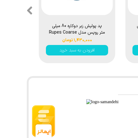
یلی
پد پولیش زبر دوکاره 80 میلی
متر روپس مدل Rupes Coarse
oarse
Cutting Foam Pad 9.DA100H
۱,۴۳۰,۰۰۰ تومان
۰,۰۰۰
 9.DA150H
افزودن به سبد خرید
افزود