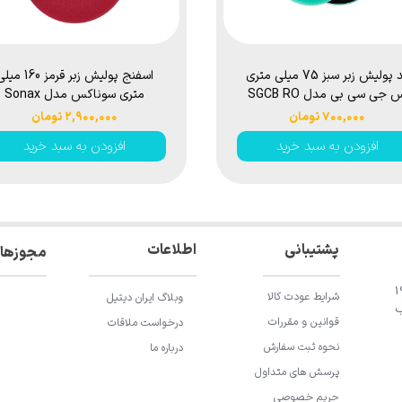
پد پولیش زبر سبز 75 میلی متری
اسفنج پولیش زبر قرمز 160 م
اس جی سی بی مدل SGCB RO
متری سوناکس مدل Sonax
Polishing Sponge Red Hard
& DA Buffing Foam Pad
۷۰۰,۰۰۰ تومان
۲,۹۰۰,۰۰۰ تومان
160mm
3inches SGGA188
افزودن به سبد خرید
افزودن به سبد خرید
اطلاعات
پشتیبانی
مجوزها
ان باقری، خیابان 196
شرایط عودت کالا
وبلاگ ایران دیتیل
ب
قوانین و مقررات
درخواست ملاقات
نحوه ثبت سفارش
درباره ما
پرسش های متداول
حریم خصوصی