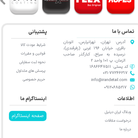
تماس با ما
پشتیبانی
آدرس: تهران، تهرانپارس، اتوبان
شرایط عودت کالا
باقری، خیابان 196 غربی (زفرقندی)،
قوانین و مقررات
نرسیده به سراج، کنارگذر صاحب
الزمان، پ 101 واحد 2
نحوه ثبت سفارش
کد پستی: 1686647511
پرسش های متداول
021-77366317​​​​​​​​​​​​​​​​​​​​​
حریم خصوصی
​​​​​​​info@irandetail.com
​​​​​​​09120685217​​​​​​​
اطلاعات
اینستاگرام ما
وبلاگ ایران دیتیل
صفحه اینستاگرام
درخواست ملاقات
درباره ما