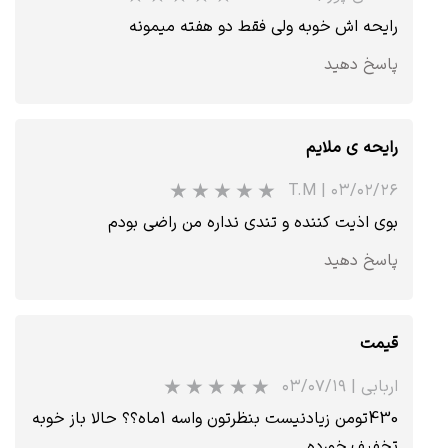
رایحه اش خوبه ولی فقط دو هفته میمونه
پاسخ دهید
رایحه ی ملایم
T.M
|
۰۳/۰۲/۲۶
بوی اذیت کننده و تندی نداره من راضی بودم
پاسخ دهید
قیمت
اربابی
|
۰۳/۰۷/۱۹
430تومن زیادنیست بنظرتون واسه 1ماه؟؟ حالا باز خوبه
تخفیف خورده