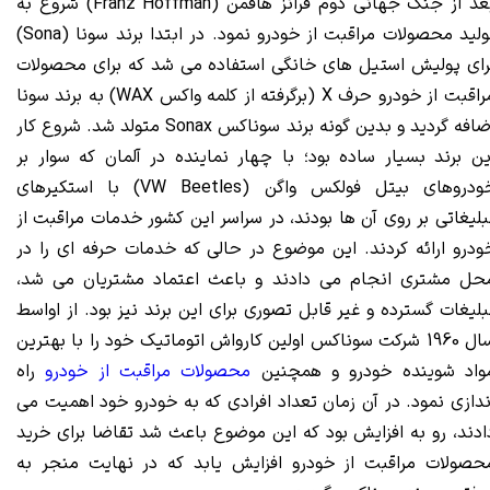
بعد از جنگ جهانی دوم فرانز هافمن (Franz Hoffman) شروع به
تولید محصولات مراقبت از خودرو نمود. در ابتدا برند سونا (Sona)
رای پولیش استیل های خانگی استفاده می شد که برای محصولات
مراقبت از خودرو حرف X (برگرفته از کلمه واکس WAX) به برند سونا
ضافه گردید و بدین گونه بر
ند
سوناکس
Sonax
متولد
شد. شروع کار
ین برند بسیار ساده بود؛ با چهار نماینده در آلمان که سوار بر
خودروهای بیتل فولکس واگن (VW Beetles) با استکیرهای
بلیغاتی بر روی آن ها بودند، در سراسر این کشور خدمات مراقبت از
ودرو ارائه کردند. این موضوع در حالی که خدمات حرفه ای را در
حل مشتری انجام می دادند و باعث اعتماد مشتریان می شد،
بلیغات گسترده و غیر قابل تصوری برای این برند نیز بود. از اواسط
سال 1960 شرکت سوناکس اولین کارواش اتوماتیک خود را با بهترین
واد شوینده خودرو و همچنین
محصولات مراقبت از خودرو
راه
ندازی نمود. در آن زمان تعداد افرادی که به خودرو خود اهمیت می
ادند، رو به افزایش بود که این موضوع باعث شد تقاضا برای خرید
حصولات مراقبت از خودرو افزایش یابد که در نهایت منجر به