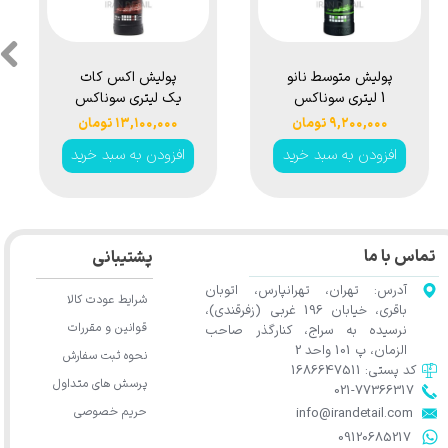
پولیش متوسط نانو
پولیش اکس کات
1 لیتری سوناکس
یک لیتری سوناکس
مدل Sonax
مدل Sonax
۹,۲۰۰,۰۰۰ تومان
۱۳,۱۰۰,۰۰۰ تومان
Profiline ExCut
Profiline Nano
افزودن به سبد خرید
افزودن به سبد خرید
05-05 1L
Polish 03-06 1L
تماس با ما
پشتیبانی
★
★
★
★
★
آدرس: تهران، تهرانپارس، اتوبان
شرایط عودت کالا
باقری، خیابان 196 غربی (زفرقندی)،
قوانین و مقررات
نرسیده به سراج، کنارگذر صاحب
الزمان، پ 101 واحد 2
نحوه ثبت سفارش
کد پستی: 1686647511
پرسش های متداول
021-77366317​​​​​​​​​​​​​​​​​​​​​
حریم خصوصی
​​​​​​​info@irandetail.com
​​​​​​​09120685217​​​​​​​