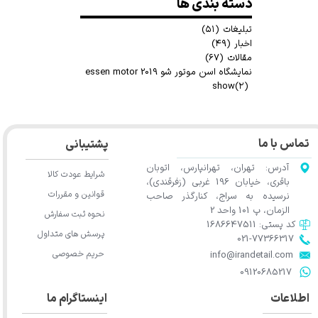
دسته بندی ها
تبلیغات
(۵۱)
اخبار
(۴۹)
مقالات
(۶۷)
نمایشگاه اسن موتور شو 2019 essen motor
show
(۲)
★
★
تماس با ما
پشتیبانی
آدرس: تهران، تهرانپارس، اتوبان
شرایط عودت کالا
باقری، خیابان 196 غربی (زفرقندی)،
قوانین و مقررات
نرسیده به سراج، کنارگذر صاحب
الزمان، پ 101 واحد 2
نحوه ثبت سفارش
کد پستی: 1686647511
پرسش های متداول
021-77366317​​​​​​​​​​​​​​​​​​​​​
حریم خصوصی
​​​​​​​info@irandetail.com
​​​​​​​09120685217​​​​​​​
اطلاعات
اینستاگرام ما