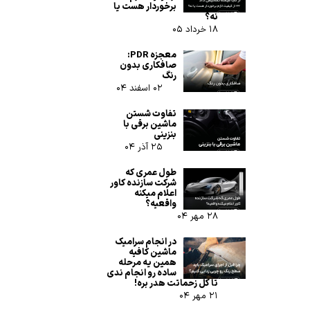
برخوردار هست یا
نه؟
۱۸ خرداد ۰۵
معجزه PDR:
صافکاری بدون
رنگ
۰۲ اسفند ۰۴
تفاوت شستن
ماشین برقی با
بنزینی
۲۵ آذر ۰۴
طول عمری که
شرکت سازنده کاور
اعلام میکنه
واقعیه؟
۲۸ مهر ۰۴
در انجام سرامیک
ماشین کافیه
همین یه مرحله
ساده رو انجام ندی
تا کل زحماتت هدر بره!
۲۱ مهر ۰۴