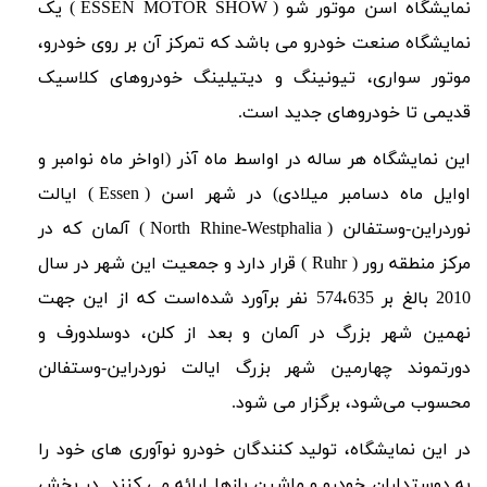
نمایشگاه اسن موتور شو (
ESSEN MOTOR SHOW
)
یک
نمایشگاه صنعت خودرو می باشد که تمرکز آن بر روی خودرو،
موتور سواری، تیونینگ و دیتیلینگ خودروهای کلاسیک
قدیمی تا خودروهای جدید است.
این نمایشگاه هر ساله در اواسط ماه آذر (اواخر ماه نوامبر و
اوایل ماه دسامبر میلادی) در شهر اسن (
Essen
) ایالت
نوردراین-وستفالن (
North Rhine-Westphalia
) آلمان که در
مرکز منطقه رور (
Ruhr
) قرار دارد و
جمعیت این شهر در سال
2010 بالغ بر 574،635 نفر برآورد شده‌است که از این ‌جهت
نهمین شهر بزرگ در آلمان و بعد از کلن، دوسلدورف و
دورتموند چهارمین شهر بزرگ ایالت نوردراین-وستفالن
محسوب می‌شود، برگزار می شود.
در این نمایشگاه، تولید کنندگان خودرو نوآوری های خود را
به دوستداران خودرو و ماشین بازها ارائه می کنند. در بخش