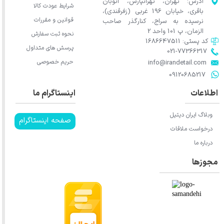
آدرس: تهران، تهرانپارس، اتوبان
شرایط عودت کالا
باقری، خیابان 196 غربی (زفرقندی)،
قوانین و مقررات
نرسیده به سراج، کنارگذر صاحب
الزمان، پ 101 واحد 2
نحوه ثبت سفارش
کد پستی: 1686647511
پرسش های متداول
021-77366317​​​​​​​​​​​​​​​​​​​​​
حریم خصوصی
​​​​​​​info@irandetail.com
​​​​​​​09120685217​​​​​​​
اطلاعات
اینستاگرام ما
وبلاگ ایران دیتیل
صفحه اینستاگرام
درخواست ملاقات
درباره ما
مجوزها