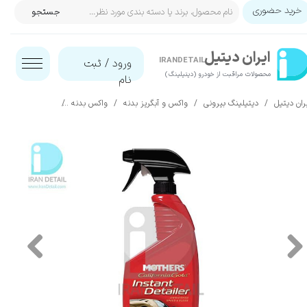
خرید حضوری
جستجو
حساب کاربری من
ایران‌ دیتیل
تغییر گذر واژه
IRANDETAIL
ورود
/
ثبت
محصولات مراقبت از خودرو (دیتیلینگ)​​​​​​​
نام
سفارشات
ران دیتیل
دیتیلینگ بیرونی
واکس و آبگریز بدنه
واکس بدنه
اسپری واکس و شستشو بدون آب کالیفورنیا 473 می
خروج از حساب کاربری