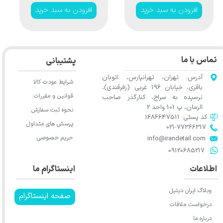
Blow Nozzle Gun
Flexi blade
افزودن به سبد خرید
افزودن به سبد خرید
تماس با ما
پشتیبانی
آدرس: تهران، تهرانپارس، اتوبان
شرایط عودت کالا
باقری، خیابان 196 غربی (زفرقندی)،
قوانین و مقررات
نرسیده به سراج، کنارگذر صاحب
الزمان، پ 101 واحد 2
نحوه ثبت سفارش
کد پستی: 1686647511
پرسش های متداول
021-77366317​​​​​​​​​​​​​​​​​​​​​
حریم خصوصی
​​​​​​​info@irandetail.com
​​​​​​​09120685217​​​​​​​
اطلاعات
اینستاگرام ما
وبلاگ ایران دیتیل
صفحه اینستاگرام
درخواست ملاقات
درباره ما