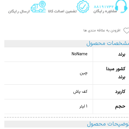
افزودن به علاقه مندی ها
شخصات محصول
برند
NoName
کشور مبدا
چین
برند
کاربرد
کف پاش
حجم
1 لیتر
وضیحات محصول