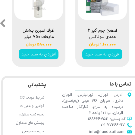
اسفنج جرم گیر 2
ظرف اسپری پاشش
عددی سوناکس
مایعات 750 میلی
مدل Sonax Dirt
لیتری سورین بو
۱,۱۰۰,۰۰۰ تومان
۵۸۰,۰۰۰ تومان
Eraser
مدل Surainbow
افزودن به سبد خرید
افزودن به سبد خرید
Hand Pressure
Spray Bottle
750ml t661
★
★
★
★
★
تماس با ما
پشتیبانی
آدرس: تهران، تهرانپارس، اتوبان
شرایط عودت کالا
باقری، خیابان 196 غربی (زفرقندی)،
قوانین و مقررات
نرسیده به سراج، کنارگذر صاحب
الزمان، پ 101 واحد 2
نحوه ثبت سفارش
کد پستی: 1686647511
پرسش های متداول
021-77366317​​​​​​​​​​​​​​​​​​​​​
حریم خصوصی
​​​​​​​info@irandetail.com