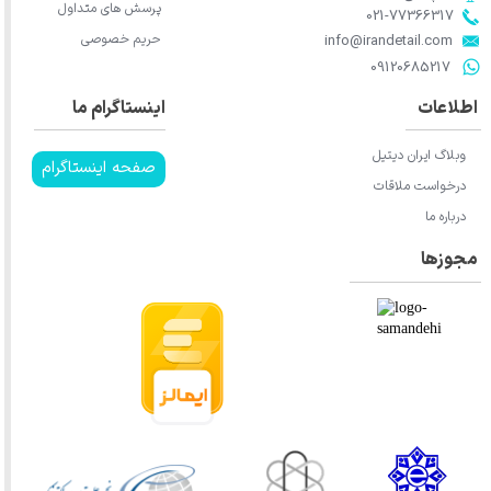
پرسش های متداول
021-77366317​​​​​​​​​​​​​​​​​​​​​
حریم خصوصی
​​​​​​​info@irandetail.com
​​​​​​​09120685217​​​​​​​
اطلاعات
اینستاگرام ما
وبلاگ ایران دیتیل
صفحه اینستاگرام
درخواست ملاقات
★
★
★
درباره ما
مجوزها