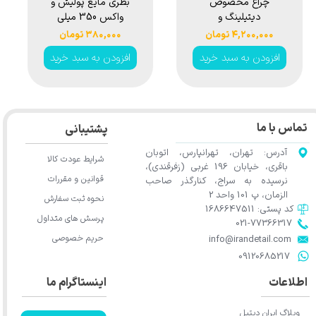
چراغ مخصوص
بطری مایع پولیش و
دیتیلینگ و
واکس 350 میلی
تشخیص رنگ
لیتری سورین بو
۴,۲۰۰,۰۰۰ تومان
۳۸۰,۰۰۰ تومان
سورین بو مدل
مدل Surainbow
افزودن به سبد خرید
افزودن به سبد خرید
Polish and Wax
Surainbow
Empty Bottle
Detailing Paint
350ml t681
Inspection Light
SG326
تماس با ما
پشتیبانی
آدرس: تهران، تهرانپارس، اتوبان
شرایط عودت کالا
باقری، خیابان 196 غربی (زفرقندی)،
قوانین و مقررات
نرسیده به سراج، کنارگذر صاحب
الزمان، پ 101 واحد 2
نحوه ثبت سفارش
کد پستی: 1686647511
پرسش های متداول
021-77366317​​​​​​​​​​​​​​​​​​​​​
حریم خصوصی
​​​​​​​info@irandetail.com
​​​​​​​09120685217​​​​​​​
اطلاعات
اینستاگرام ما
وبلاگ ایران دیتیل