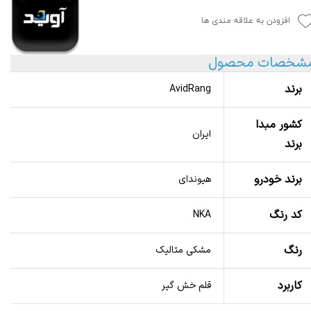
افزودن به علاقه مندی ها
شخصات محصول
برند
AvidRang
کشور مبدا
ایران
برند
برند خودرو
هیوندای
کد رنگ
NKA
رنگ
مشکی متالیک
کاربرد
قلم خش گیر