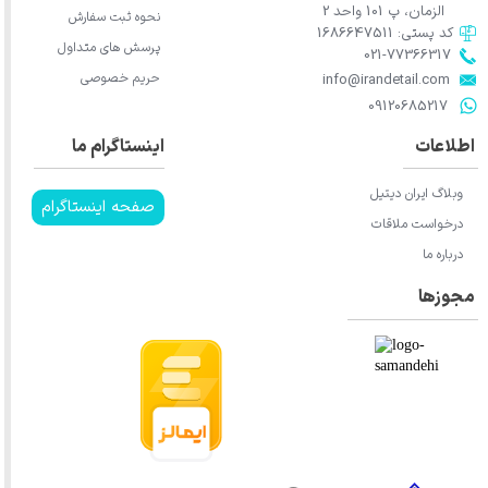
الزمان، پ 101 واحد 2
نحوه ثبت سفارش
کد پستی: 1686647511
پرسش های متداول
021-77366317​​​​​​​​​​​​​​​​​​​​​
حریم خصوصی
​​​​​​​info@irandetail.com
​​​​​​​09120685217​​​​​​​
اطلاعات
اینستاگرام ما
★
★
★
وبلاگ ایران دیتیل
صفحه اینستاگرام
درخواست ملاقات
درباره ما
مجوزها