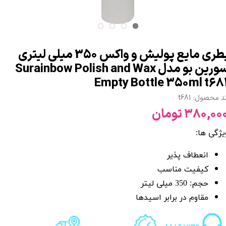
بطری مایع پولیش و واکس 350 میلی لیتری
سورین بو مدل Surainbow Polish and Wax
Empty Bottle 350ml t68
د محصول: t681
۳۸۰,۰۰ تومان
یژگی ها:
انعطاف پذیر
کیفیت مناسب
حجم: 350 میلی لیتر
مقاوم در برابر اسیدها