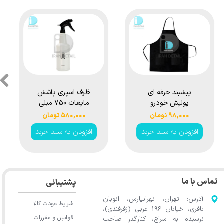
ر کلی
پیشبند حرفه ای
ظرف اسپری پا
 مدل
پولیش خودرو
مایعات 0
Surai
مشکی مدل
لیتری سورین ب
۹۸,۰۰۰ تومان
۵۸۰,۰۰۰ تومان
Clay 
Detailer Apron
مدل rainbow
بد خرید
افزودن به سبد خرید
افزودن به سبد خ
and Pressure
Black Free Size
★
★
★
★
★
Spray Bottle
750ml t661
تماس با ما
پشتیبانی
آدرس: تهران، تهرانپارس، اتوبان
شرایط عودت کالا
باقری، خیابان 196 غربی (زفرقندی)،
قوانین و مقررات
نرسیده به سراج، کنارگذر صاحب