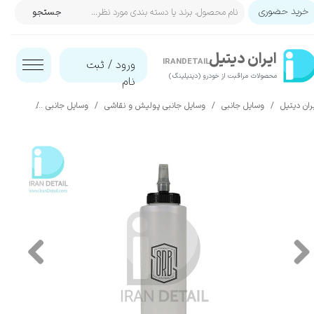
خرید حضوری
جستجو
حساب کاربری من
ایران‌ دیتیل
تغییر گذر واژه
IRANDETAIL
ورود
/
ثبت
محصولات مراقبت از خودرو (دیتیلینگ)​​​​​​​
نام
سفارشات
ران دیتیل
وسایل جانبی
وسایل جانبی پولیش و نقاشی
وسایل جانبی
بطری مایع پولیش و واکس 350 میلی 
خروج از حساب کاربری