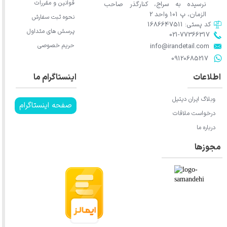
قوانین و مقررات
نرسیده به سراج، کنارگذر صاحب
الزمان، پ 101 واحد 2
نحوه ثبت سفارش
کد پستی: 1686647511
پرسش های متداول
021-77366317​​​​​​​​​​​​​​​​​​​​​
حریم خصوصی
​​​​​​​info@irandetail.com
​​​​​​​09120685217​​​​​​​
اطلاعات
اینستاگرام ما
وبلاگ ایران دیتیل
صفحه اینستاگرام
درخواست ملاقات
درباره ما
مجوزها