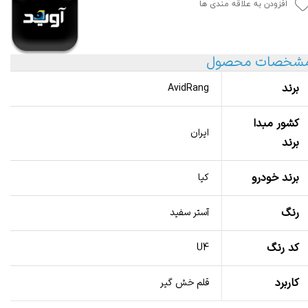
افزودن به علاقه مندی ها
شخصات محصول
برند
AvidRang
کشور مبدا
ایران
برند
برند خودرو
کیا
رنگ
آستر سفید
کد رنگ
U4
کاربرد
قلم خش گیر