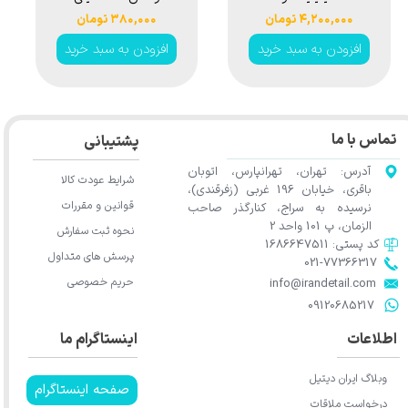
تشخیص رنگ
لیتری سورین بو
۴,۲۰۰,۰۰۰ تومان
۳۸۰,۰۰۰ تومان
سورین بو مدل
مدل Surainbow
افزودن به سبد خرید
افزودن به سبد خرید
Polish and Wax
Surainbow
Empty Bottle
Detailing Paint
350ml t681
Inspection Light
SG326
تماس با ما
پشتیبانی
آدرس: تهران، تهرانپارس، اتوبان
شرایط عودت کالا
باقری، خیابان 196 غربی (زفرقندی)،
قوانین و مقررات
نرسیده به سراج، کنارگذر صاحب
الزمان، پ 101 واحد 2
نحوه ثبت سفارش
کد پستی: 1686647511
پرسش های متداول
021-77366317​​​​​​​​​​​​​​​​​​​​​
حریم خصوصی
​​​​​​​info@irandetail.com
​​​​​​​09120685217​​​​​​​
اطلاعات
اینستاگرام ما
وبلاگ ایران دیتیل
صفحه اینستاگرام
درخواست ملاقات