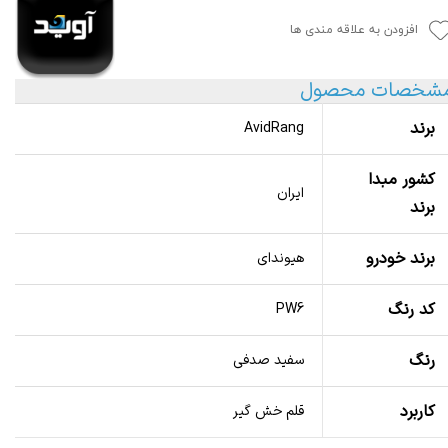
افزودن به علاقه مندی ها
شخصات محصول
برند
AvidRang
کشور مبدا
ایران
برند
برند خودرو
هیوندای
کد رنگ
PW6
رنگ
سفید صدفی
کاربرد
قلم خش گیر