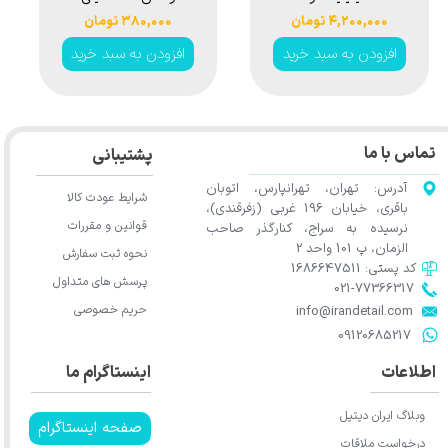
تشخیص رنگ
لیتری سورین بو
۴,۲۰۰,۰۰۰ تومان
۳۸۰,۰۰۰ تومان
سورین بو مدل
مدل Surainbow
افزودن به سبد خرید
افزودن به سبد خرید
Polish and Wax
Surainbow
Empty Bottle
Detailing Paint
350ml t681
Inspection Light
SG326
تماس با ما
پشتیبانی
آدرس: تهران، تهرانپارس، اتوبان
شرایط عودت کالا
باقری، خیابان 196 غربی (زفرقندی)،
قوانین و مقررات
نرسیده به سراج، کنارگذر صاحب
الزمان، پ 101 واحد 2
نحوه ثبت سفارش
کد پستی: 1686647511
پرسش های متداول
021-77366317​​​​​​​​​​​​​​​​​​​​​
حریم خصوصی
​​​​​​​info@irandetail.com
​​​​​​​09120685217​​​​​​​
اطلاعات
اینستاگرام ما
وبلاگ ایران دیتیل
صفحه اینستاگرام
درخواست ملاقات