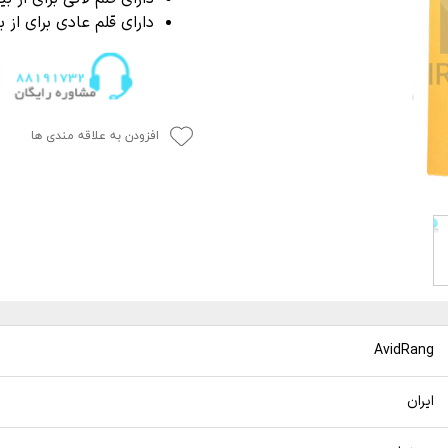
P
 خشک کن
از بین برنده لکه آب
دارای قلم عادی برای ا
ک کاور
ل چندمنظوره
پاک کننده چسب،
جرای کاور
افزودن به علاقه مندی ها
 نور دیتیلینگ خودرو
AvidRang
ایران