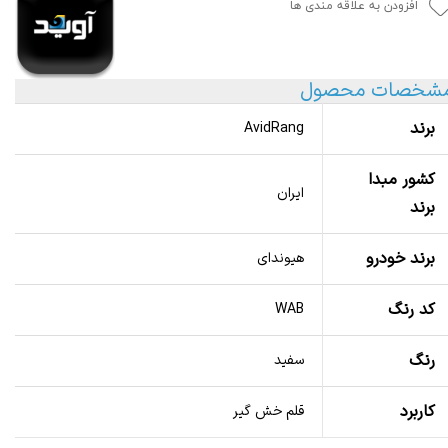
افزودن به علاقه مندی ها
شخصات محصول
برند
AvidRang
کشور مبدا
ایران
برند
برند خودرو
هیوندای
کد رنگ
WAB
رنگ
سفید
کاربرد
قلم خش گیر