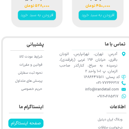
گیری خودرو
پونته میلانو مدل
۴۵۰,۰۰۰ تومان
۵۲۸,۰۰۰ تومان
Ponte Milano
افزودن به سبد خرید
افزودن به سبد خرید
Tyres Repair
300ml
تماس با ما
پشتیبانی
آدرس: تهران، تهرانپارس، اتوبان
شرایط عودت کالا
باقری، خیابان 196 غربی (زفرقندی)،
قوانین و مقررات
نرسیده به سراج، کنارگذر صاحب
الزمان، پ 101 واحد 2
نحوه ثبت سفارش
کد پستی: 1686647511
پرسش های متداول
021-77366317​​​​​​​​​​​​​​​​​​​​​
حریم خصوصی
​​​​​​​info@irandetail.com
​​​​​​​09120685217​​​​​​​
اطلاعات
اینستاگرام ما
وبلاگ ایران دیتیل
صفحه اینستاگرام
درخواست ملاقات