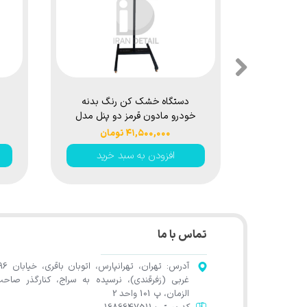
دستگاه خشک کن رنگ بدنه
خودرو مادون قرمز دو پنل مدل
Infrared Paint Drying Lamps
۴۱,۵۰۰,۰۰۰ تومان
افزودن به سبد خرید
تماس با ما
آدرس: تهران، تهرانپارس، اتوب
غربی (زفرقندی)، نرسیده به سراج، کنارگذر صاح
الزمان، پ 101 واحد 2