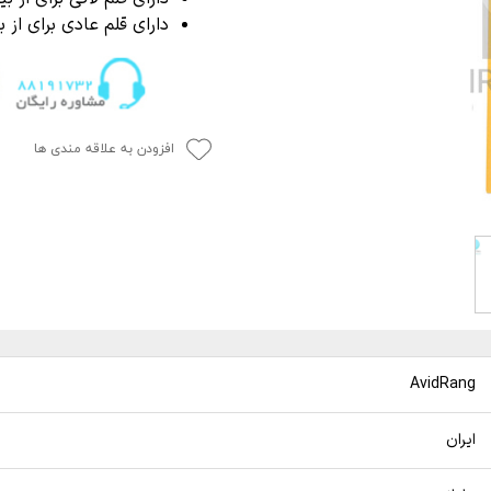
P
 خشک کن
از بین برنده لکه آب
دارای قلم عادی برای ا
ک کاور
ل چندمنظوره
پاک کننده چسب،
جرای کاور
افزودن به علاقه مندی ها
 نور دیتیلینگ خودرو
AvidRang
ایران