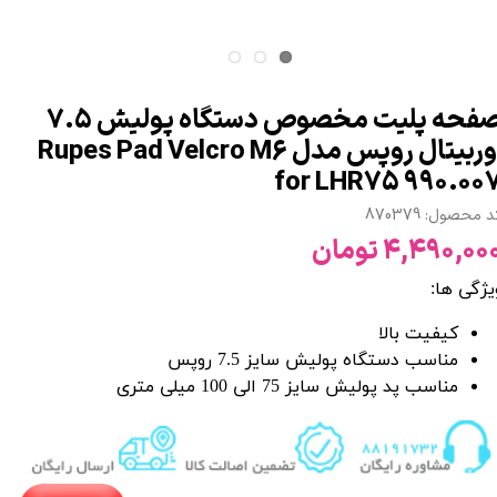
صفحه پلیت مخصوص دستگاه پولیش 7.5
اوربیتال روپس مدل Rupes Pad Velcro M6
for LHR75 990.00
 محصول: 870379
۴,۴۹۰,۰۰ تومان
یژگی ها:
کیفیت بالا
مناسب دستگاه پولیش سایز 7.5 روپس
مناسب پد پولیش سایز 75 الی 100 میلی متری