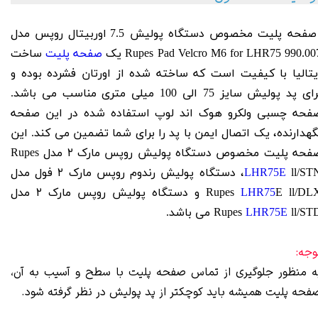
فحه پلیت مخصوص دستگاه پولیش 7.5 اوربیتال روپس مدل
M6 for LHR75 990.00 یک
Rupes Pad Velcro
صفحه پلیت
ساخت
یتالیا با کیفیت است که ساخته شده از اورتان فشرده بوده و
برای پد پولیش سایز 75 الی 100 میلی متری مناسب می باشد.
فحه چسبی ولکرو هوک اند لوپ استفاده شده در این صفحه
گهدارنده، یک اتصال ایمن با پد را برای شما تضمین می کند. این
فحه پلیت مخصوص دستگاه پولیش روپس مارک ۲ مدل Rupes
LHR75E
ll/STN، دستگاه پولیش رندوم روپس مارک ۲ فول مدل
LHR75
Rupes
E ll/DLX و دستگاه پولیش روپس مارک ۲ مدل
ll/S می باشد.
LHR75E
Rupes
وجه:
ه منظور جلوگیری از تماس صفحه پلیت با سطح و آسیب به آن،
فحه پلیت همیشه باید کوچکتر از پد پولیش در نظر گرفته شود.