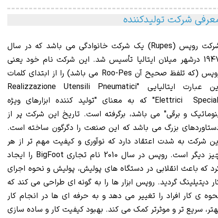
عرفی شرکت تولیدکننده
رکت روپس (Rupes)
یک ش
رکت خانوادگی می باشد که در سال
1947 درشهر میلان ایتالیا تأسیس شد. این شرکت نام خود یعنی
روپس (که تلفظ صحیح آن Roo-Pes می باشد) را از ابتدای کلمات
این عبارت ایتالیایی "Realizzazione Utensili Pneumatici
Elettrici Speciali" که به معنای "تولید کننده ابزارهای ویژه
نوماتیک و برقی" می باشد، برگرفته است. تاریخ این شرکت پر از
ستاوردهای بزرگ می باشد که این صنعت را دگرگون ساخته است.
ین شرکت به شدت اعتقاد دارد که نوآوری و کیفیت مهم تر از هر
چیز دیگر است. روپس در سال 2010 نام تجاری BigFoot را ایجاد
رد که باعث انقلابی در دستگاه های پولیش، پولیش و نحوه اجرای
ار دیتیلینگ گردید. روپس ابزار ها را به گونه ای طراحی می کند که
حوه ی کار افراد را تغییر می دهد و به حرفه ای ها در انجام کار
هتر، سریع تر و موثرتر کمک می کند. بهبود کیفیت کار و ساده سازی