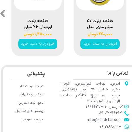
★
★
★
صفحه پلیت 50
صفحه پلیت
میلی متری مدل
اوربیتال 74 ميلی
Backing Plate 2
متری اس جی سی
۴۶۰,۰۰۰ تومان
۱,۴۵۰,۰۰۰ تومان
inch
بی مدل SGCB
افزودن به سبد خرید
افزودن به سبد خرید
Orbital Backing
Pad SGGD190
تماس با ما
پشتیبانی
آدرس: تهران، تهرانپارس، اتوبان
شرایط عودت کالا
باقری، خیابان 196 غربی (زفرقندی)،
قوانین و مقررات
نرسیده به سراج، کنارگذر صاحب
الزمان، پ 101 واحد 2
نحوه ثبت سفارش
کد پستی: 1686647511
پرسش های متداول
021-77366317​​​​​​​​​​​​​​​​​​​​​
حریم خصوصی
​​​​​​​info@irandetail.com
​​​​​​​09120685217​​​​​​​
★
★
★
★
★