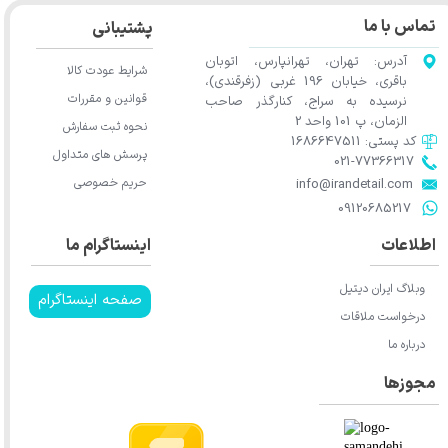
تماس با ما
پشتیبانی
آدرس: تهران، تهرانپارس، اتوبان
شرایط عودت کالا
باقری، خیابان 196 غربی (زفرقندی)،
قوانین و مقررات
نرسیده به سراج، کنارگذر صاحب
الزمان، پ 101 واحد 2
نحوه ثبت سفارش
کد پستی: 1686647511
پرسش های متداول
021-77366317​​​​​​​​​​​​​​​​​​​​​
حریم خصوصی
​​​​​​​info@irandetail.com
​​​​​​​09120685217​​​​​​​
اطلاعات
اینستاگرام ما
وبلاگ ایران دیتیل
صفحه اینستاگرام
درخواست ملاقات
درباره ما
مجوزها