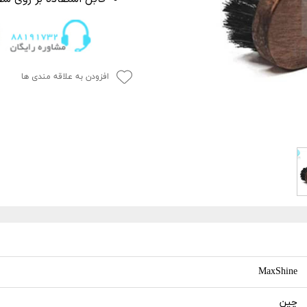
P
 خشک کن
از بین برنده لکه آب
ک کاور
ل چندمنظوره
پاک کننده چسب،
جرای کاور
افزودن به علاقه مندی ها
 نور دیتیلینگ خودرو
MaxShine
چین