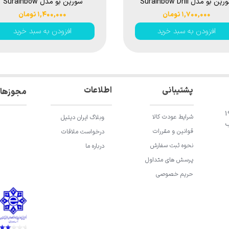
سورین بو مدل Surainbow Drill
سورین بو مدل Surainbow
Multifunction Details Brush
Brushes 5 Set white
۱,۷۰۰,۰۰۰ تومان
۱,۴۰۰,۰۰۰ تومان
T02
افزودن به سبد خرید
افزودن به سبد خرید
اطلاعات
پشتیبانی
مجوزها
ان باقری، خیابان 196
شرایط عودت کالا
وبلاگ ایران دیتیل
ب
قوانین و مقررات
درخواست ملاقات
نحوه ثبت سفارش
درباره ما
پرسش های متداول
حریم خصوصی