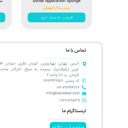
Sonax Application Sponge
۱,۲۰۰,۰۰۰ تومان
افزودن به سبد خرید
تماس با ما
آدرس: تهران، تهرانپارس، اتوب
غربی (زفرقندی)، نرسیده به سراج، کنارگذر صاح
الزمان، پ 101 واحد 2
کد پستی: 1686647511
021-77366317​​​​​​​​​​​​​​​​​​​​​
​​​​​​​info@irandetail.com
​​​​​​​09120685217​​​​​​​
اینستاگرام ما
صفحه اینستاگرام