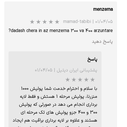
menzerna
mamad-tabibi
|
۰۱/۰۴/۰۵
★
★
★
★
★
dadash chera in az menzerna 300 va 400 arzuntare?
پاسخ دهید
پاسخ
پشتیبانی ایران دیتیل
|
۰۱/۰۴/۰۵
با سلام و احترام خدمت شما پولیش 1000
منزرنا، پولیش مرحله 1 هستش و فقط لایه
برداری انجام می دهد در صورتی که پولیش
300 و 400 جزو پولیش های تک مرحله ای
هستند و علاوه بر لایه برداری براقیت هم ایجاد