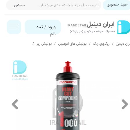
خرید حضوری
جستجو
حساب کاربری من
ایران‌ دیتیل
تغییر گذر واژه
IRANDETAIL
ورود
/
ثبت
محصولات مراقبت از خودرو (دیتیلینگ)​​​​​​​
نام
سفارشات
ران دیتیل
ریکاوری رنگ
پولیش های اتومبیل
پولیش زبر
پولیش زبر یک لیتری منزرنا مدل pound 1000 1L
خروج از حساب کاربری