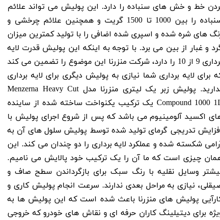
ردن خط و خش های سنباده را دارد. این پولیش می تواند علائم
سنباده را بین 1000 تا 1500 گریت و همچنین علائم چرخشی و
نگ های شره شده و اسپری شده اضافی را با تولید کمترین میزان
رد و غبار از بین می برد. با توجه به اینکه این پولیش قدرت لایه
برداری 9 از 10 را دارد، شرکت منزرنا این موضوع را تضمین می کند
ه برای لایه برداری شما نیازی به پولیش دیگری برای لایه برداری
دارید.
پولیش زبر یک لیتری منزرنا مدل Menzerna Heavy Cut
Compound 1000 1
یک ترکیب یکنواخت ساخته شده از ساینده
ای اکسید آلومینیوم می باشد که پس از شروع اجرای پولیش با
فزایش تدریجی گرمای تولید شده توسط پولیش سلول های آن به
رامی شکسته شده و عملکرد لایه برداری را دو چندان می کند. این
مان چیزی است که ما آن را یک ترکیب خود پالایش می نامیم.
یشتر وسایل نقلیه با رنگ سبک برای بازگرداندن سطح صاف و
یقلی، نیازی به مراحل بعدی ندارند. سرعت انجام پولیش کاری و
ارآیی پولیش های منزرنا باعث شده است که این پولیش ها به
یژه برای دیتیلینگ کاران حرفه ای و نقاش های خودرو که خروجی