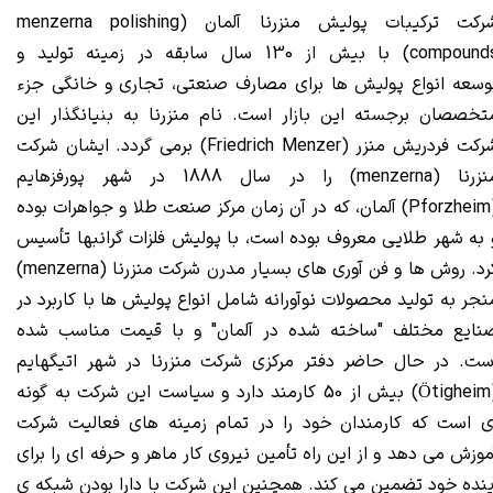
رکت ترکیبات پولیش منزرنا آلمان (
menzerna polishing
compound
) با بیش از 130 سال سابقه در زمینه تولید و
وسعه
انواع پولیش ها
برای مصارف صنعتی، تجاری و خانگی جزء
تخصصان برجسته این بازار است. نام منزرنا به بنیانگذار این
شرکت فردریش منزر (Friedrich Menzer) برمی گردد. ایشان شرکت
منزرنا (menzerna) را در سال 1888 در شهر پورفزهایم
(Pforzheim) آلمان، که در آن زمان مرکز صنعت طلا و جواهرات بوده
 به شهر طلایی معروف بوده است، با پولیش فلزات گرانبها تأسیس
کرد. روش ها و فن آوری های بسیار مدرن شرکت منزرنا (menzerna)
نجر به تولید محصولات نوآورانه شامل انواع پولیش ها با کاربرد در
نایع مختلف "ساخته شده در آلمان" و با قیمت مناسب شده
ست. در حال حاضر دفتر مرکزی شرکت منزرنا در شهر اتیگهایم
(Ötigheim) بیش از 50 کارمند دارد و سیاست این شرکت به گونه
ی است که کارمندان خود را در تمام زمینه های فعالیت شرکت
موزش می دهد و از این راه تأمین نیروی کار ماهر و حرفه ای را برای
ینده خود تضمین می کند. همچنین این شرکت با دارا بودن شبکه ی