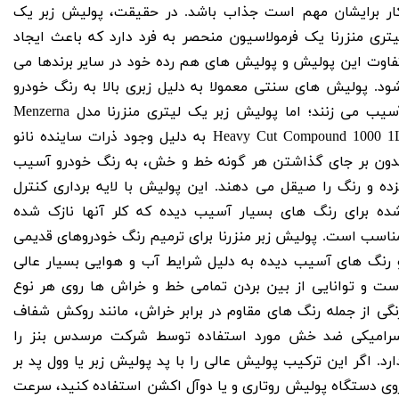
ار برایشان مهم است جذاب باشد.
در حقیقت، پولیش زبر یک
یتری منزرنا
یک فرمولاسیون منحصر به فرد دارد که باعث ایجاد
فاوت این پولیش و پولیش های هم رده خود در سایر برندها می
ود.
پولیش های سنتی معمولا به دلیل زبری بالا به رنگ خودرو
سیب می زنند؛ اما
پولیش زبر یک لیتری منزرنا مدل Menzerna
Heavy Cut Compound 1000 1
به دلیل وجود ذرات ساینده نانو
دون بر جای گذاشتن هر گونه خط و خش، به رنگ خودرو آسیب
زده و رنگ را صیقل می دهند. این پولیش با لایه برداری کنترل
ده برای رنگ های بسیار آسیب دیده که کلر آنها نازک شده
ناسب است.
پولیش زبر منزرنا
برای ترمیم رنگ خودروهای قدیمی
 رنگ های آسیب دیده به دلیل شرایط آب و هوایی بسیار عالی
ست و توانایی از بین بردن تمامی خط و خراش ها روی هر نوع
نگی از جمله رنگ های مقاوم در برابر خراش، مانند روکش شفاف
رامیکی ضد خش مورد استفاده توسط شرکت مرسدس بنز را
ارد.
اگر این ترکیب پولیش عالی را با
پد پولیش زبر
یا
وول پد
بر
وی
دستگاه پولیش روتاری
و یا
دوآل اکشن
استفاده کنید، سرعت