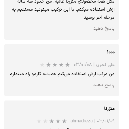
مثل همه محصولای منزرنا عالیه. من حدود سه ساله
★
★
★
★
★
ازش استفاده میکنم. با این ترکیب میتونید مستقیم به
مرحله اخر برسید
پاسخ دهید
۱۰۰۰
علی نظری
|
۰۳/۰۱/۰۸
من مرتب ازش استفاده می‌کنم همیشه کارمو راه میندازه
★
★
★
★
★
پاسخ دهید
منزرنا
ahmadreza
|
۰۳/۰۱/۰۹