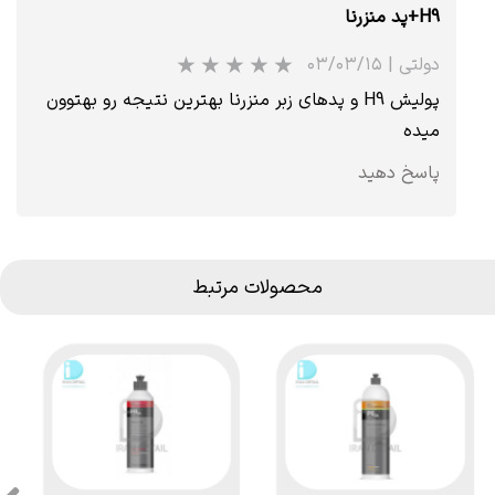
H9+پد منزرنا
دولتی
|
۰۳/۰۳/۱۵
پولیش H9 و پدهای زبر منزرنا بهترین نتیجه رو بهتوون
میده
پاسخ دهید
★
محصولات مرتبط