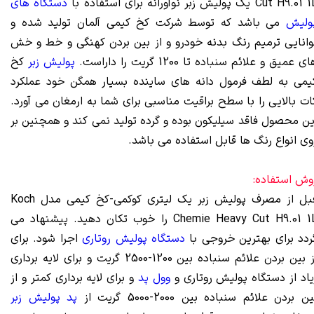
ش زبر نوآورانه برای استفاده با
Cut H9.01
دستگاه های
ولیش
می باشد که توسط شرکت کخ کیمی آلمان تولید شده و
وانایی ترمیم رنگ بدنه خودرو و از بین بردن کهنگی و خط و خش
ی عمیق و علائم سنباده تا 1200 گریت را داراست.
پولیش زبر
کخ
یمی به لطف فرمول دانه های ساینده بسیار همگن خود عملکرد
ات بالایی را با سطح براقیت مناسبی برای شما به ارمغان می آورد.
ین محصول فاقد سیلیکون بوده و گرده تولید نمی کند و همچنین بر
وی انواع رنگ ها قابل استفاده می باشد.
وش استفاده:
قبل از مصرف پولیش زبر یک لیتری کوکمی-کخ کیمی مدل Koch
Chemie Heavy Cut H9.01 1L را خوب تکان دهید. پیشنهاد می
ردد برای بهترین خروجی با
دستگاه پولیش روتاری
اجرا شود. برای
از بین بردن علائم سنباده بین 1200-2500 گریت و برای لایه برداری
یاد از دستگاه پولیش روتاری و
وول پد
و برای لایه برداری کمتر و از
ن بردن علائم سنباده بین 2000-5000 گریت از
پد پولیش زبر