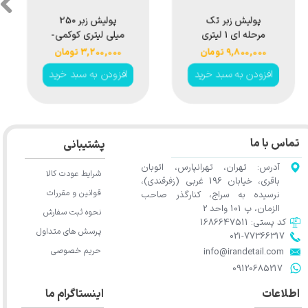
پولیش زبر پرسرعت
پولیش زبر یک
250 میلی لیتری
لیتری کوکمی-کخ
کوکمی-کخ کیمی
کیمی مدل Koch
۳,۲۷۰,۰۰۰ تومان
۵,۸۰۰,۰۰۰ تومان
مدل Koch
Chemie Coarse
افزودن به سبد خرید
افزودن به سبد خرید
polishing
Chemie Heavy
compound
Quick Cut B9.01
★
★
★
★
★
Schleifpaste
H7.01 1L
تماس با ما
پشتیبانی
آدرس: تهران، تهرانپارس، اتوبان
شرایط عودت کالا
باقری، خیابان 196 غربی (زفرقندی)،
قوانین و مقررات
نرسیده به سراج، کنارگذر صاحب
الزمان، پ 101 واحد 2
نحوه ثبت سفارش
کد پستی: 1686647511
پرسش های متداول
021-77366317​​​​​​​​​​​​​​​​​​​​​
حریم خصوصی
​​​​​​​info@irandetail.com
​​​​​​​09120685217​​​​​​​
★
★
★
★
★
اطلاعات
اینستاگرام ما