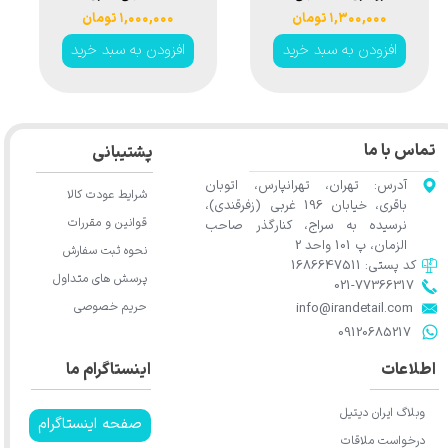
40 میلی متری اس
آدامز مدل Adams
۲۰۰,۰۰۰ تومان
۱,۵۰۰,۰۰۰ تومان
آر اس مدل SRS
White Foam
افزودن به سبد خرید
افزودن به سبد خرید
Polish Pad
Mini Pad Yellow
150mm
تماس با ما
پشتیبانی
آدرس: تهران، تهرانپارس، اتوبان
شرایط عودت کالا
باقری، خیابان 196 غربی (زفرقندی)،
قوانین و مقررات
نرسیده به سراج، کنارگذر صاحب
الزمان، پ 101 واحد 2
نحوه ثبت سفارش
کد پستی: 1686647511
پرسش های متداول
021-77366317​​​​​​​​​​​​​​​​​​​​​
حریم خصوصی
​​​​​​​info@irandetail.com
​​​​​​​09120685217​​​​​​​
اطلاعات
اینستاگرام ما
وبلاگ ایران دیتیل
صفحه اینستاگرام
درخواست ملاقات