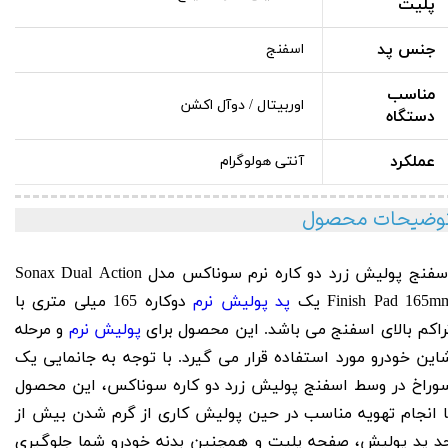
پلیت
جنس پد
اسفنج
مناسب
اوربیتال / دوآل اکشن
دستگاه
عملکرد
آنتی هولوگرام
وضیحات محصول
اسفنج پولیش زرد دو کاره نرم سوناکس مدل Sonax Dual Action
Finish Pad 165m
یک
پد پولیش نرم
دوکاره 165 میلی متری با
راکم بالای اسفنج می باشد. این محصول برای
پولیش نرم
و مرحله
این خودرو مورد استفاده قرار می گیرد.
با توجه به جانمایی یک
وراخ در وسط اسفنج پولیش زرد دو کاره سوناکس، این محصول
ا انجام تهویه مناسب در حین پولیش کاری از گرم شدن بیش از
د پد پولیش، صفحه پلیت و همچنین بدنه خودرو شما جلوگیری