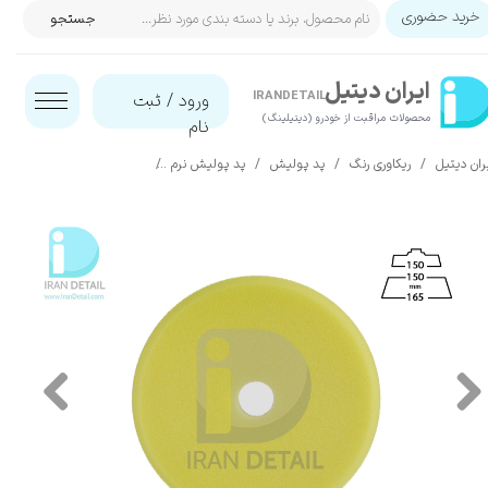
خرید حضوری
جستجو
حساب کاربری من
ایران‌ دیتیل
تغییر گذر واژه
IRANDETAIL
ورود
/
ثبت
محصولات مراقبت از خودرو (دیتیلینگ)​​​​​​​
نام
سفارشات
ران دیتیل
ریکاوری رنگ
پد پولیش
پد پولیش نرم
اسفنج پولیش زرد دو کاره نرم سوناکس مدل d 165mm
خروج از حساب کاربری