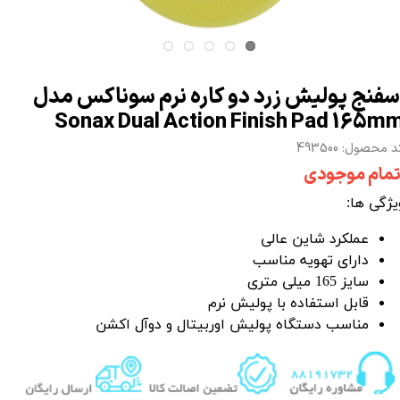
سفنج پولیش زرد دو کاره نرم سوناکس مدل
Sonax Dual Action Finish Pad 165m
 محصول: 493500
تمام موجودی
یژگی ها:
عملکرد شاین عالی
دارای تهویه مناسب
سایز 165 میلی متری
قابل استفاده با
پولیش نرم
مناس
ب
دستگاه پولیش اوربیتال
و
دوآل اکشن