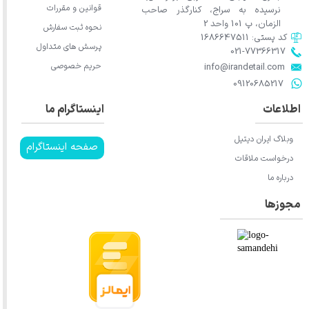
قوانین و مقررات
نرسیده به سراج، کنارگذر صاحب
الزمان، پ 101 واحد 2
نحوه ثبت سفارش
کد پستی: 1686647511
پرسش های متداول
021-77366317​​​​​​​​​​​​​​​​​​​​​
حریم خصوصی
​​​​​​​info@irandetail.com
​​​​​​​09120685217​​​​​​​
اطلاعات
اینستاگرام ما
وبلاگ ایران دیتیل
صفحه اینستاگرام
درخواست ملاقات
درباره ما
مجوزها