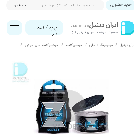
خرید حضوری
جستجو
حساب کاربری من
ایران‌ دیتیل
تغییر گذر واژه
IRANDETAIL
ورود
/
ثبت
محصولات مراقبت از خودرو (دیتیلینگ)​​​​​​​
نام
سفارشات
ران دیتیل
دیتیلینگ داخلی
خوشبوکننده
خوشبوکننده های خودرو
خوشبوکننده خودرو
خروج از حساب کاربری